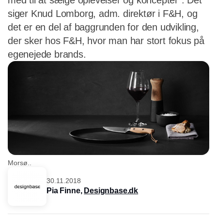
med til at sælge oplevelser og koncepter”. Det
siger Knud Lomborg, adm. direktør i F&H, og
det er en del af baggrunden for den udvikling,
der sker hos F&H, hvor man har stort fokus på
egenejede brands.
Morsø..
30.11.2018
Pia Finne,
Designbase.dk