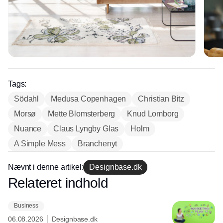
Tags:
Södahl
Medusa Copenhagen
Christian Bitz
Morsø
Mette Blomsterberg
Knud Lomborg
Nuance
Claus Lyngby Glas
Holm
A Simple Mess
Branchenyt
Nævnt i denne artikel:
Designbase.dk
Relateret indhold
Annonce
Business
06.08.2026
Designbase.dk