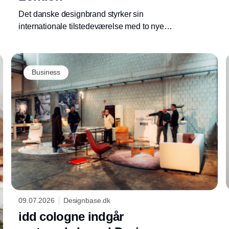
Det danske designbrand styrker sin
internationale tilstedeværelse med to nye
showrooms i London. Åbningerne er næste
skridt i virksomhedens vækststrategi på det
britiske marked.
Business
09.07.2026
Designbase.dk
idd cologne indgår