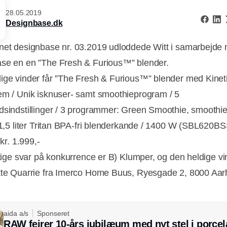
28.05.2019
Designbase.dk
net designbase nr. 03.2019 udloddede Witt i samarbejde
se en en ”The Fresh & Furious™” blender.
ige vinder får ”The Fresh & Furious™” blender med Kinet
em / Unik isknuser- samt smoothieprogram / 5
dsindstillinger / 3 programmer: Green Smoothie, smoothi
/ 1,5 liter Tritan BPA-fri blenderkande / 1400 W (SBL620B
 kr. 1.999,-
tige svar på konkurrence er B) Klumper, og den heldige vi
te Quarrie fra Imerco Home Buus, Ryesgade 2, 8000 Aar
Annonce
aida a/s
Sponseret
RAW fejrer 10-års jubilæum med nyt stel i porce