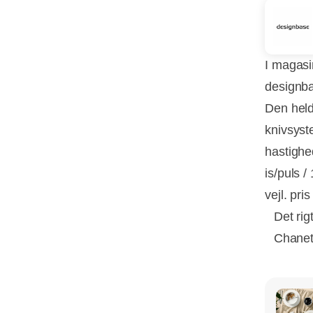
I magasi
designba
Den held
knivsyst
hastighe
is/puls 
vejl. pris
Det rig
Chanet