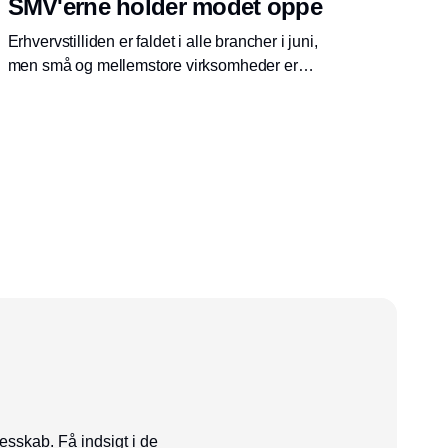
SMV'erne holder modet oppe
Erhvervstilliden er faldet i alle brancher i juni,
men små og mellemstore virksomheder er
fortsat mere optimistiske end de store.
Industrien oplever den største tilbagegang.
esskab. Få indsigt i de