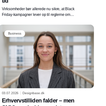
tid
Virksomheder bør allerede nu sikre, at Black
Friday-kampagner lever op til reglerne om
prismarkedsføring. Forkerte førpriser og
uunderbyggede besparelser kan føre til
indgreb fra Forbrugerombudsmanden.
Business
03.07.2026
Designbase.dk
Erhvervstilliden falder – men