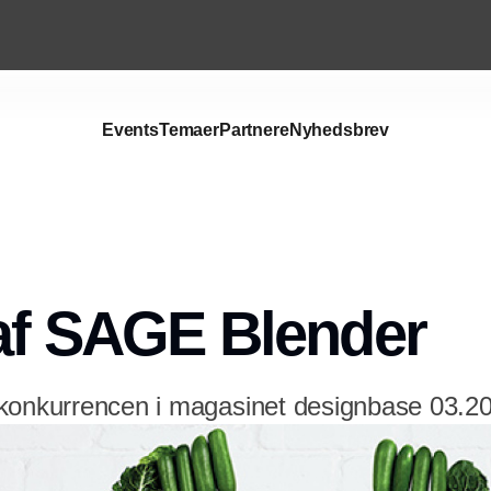
Events
Temaer
Partnere
Nyhedsbrev
Annonce
af SAGE Blender
konkurrencen i magasinet designbase 03.20