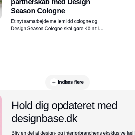
partnerskab med Design
Season Cologne
Et nyt samarbejde mellem idd cologne og
Design Season Cologne skal gøre Köln til
internationalt samlingspunkt for
designbranchen med en samlet designuge i
oktober 2026.
Indlæs flere
Annonce
Hold dig opdateret med
designbase.dk
Bliv en del af design- og interiørbranchens eksklusive fæll