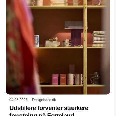
04.08.2026
Designbase.dk
Udstillere forventer stærkere
forretning på Formland