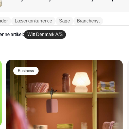
nder
Læserkonkurrence
Sage
Branchenyt
enne artikel:
Witt Denmark A/S
Annonce
Business