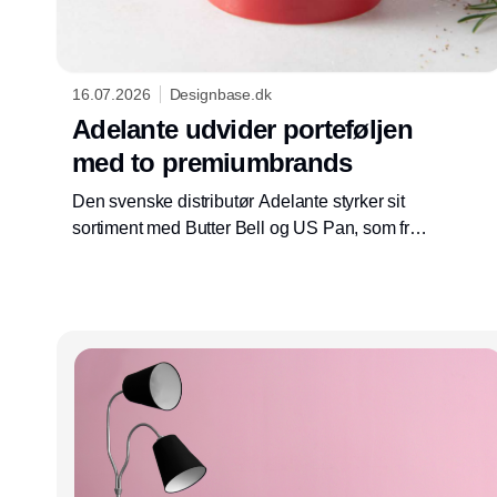
16.07.2026
Designbase.dk
Adelante udvider porteføljen
med to premiumbrands
Den svenske distributør Adelante styrker sit
sortiment med Butter Bell og US Pan, som fra
august bliver lanceret på det nordiske marked
gennem udvalgte forhandlere.