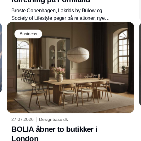
Broste Copenhagen, Lakrids by Bülow og
Society of Lifestyle peger på relationer, nye
kollektioner og et nyt haldesign som centrale
elementer, når Formland Autumn samler
Business
branchen i Herning 16.-18. august 2026.
27.07.2026
Designbase.dk
BOLIA åbner to butikker i
London