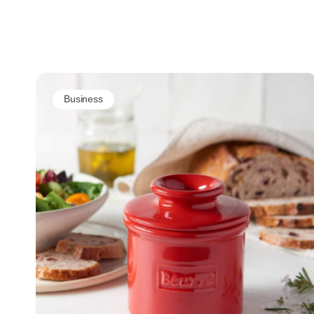
trendinstallationer og nye sæsonuniverser
skal inspirere den nordiske interiørbranche.
Business