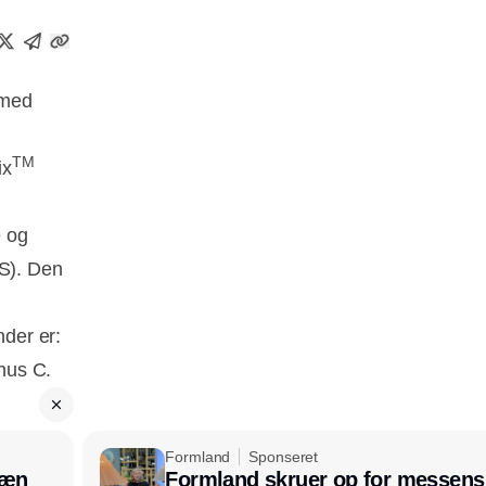
 med
TM
ix
e og
SS). Den
nder er:
hus C.
Formland
Sponseret
læn
Formland skruer op for messens