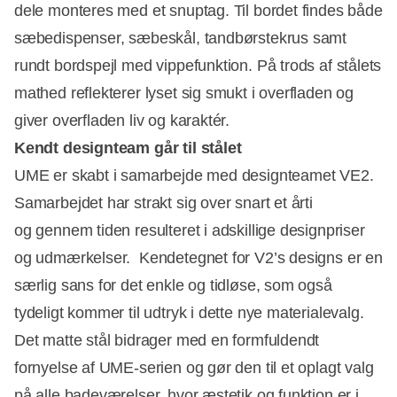
dele monteres med et snuptag. Til bordet findes både
sæbedispenser, sæbeskål, tandbørstekrus samt
rundt bordspejl med vippefunktion. På trods af stålets
mathed reflekterer lyset sig smukt i overfladen og
giver overfladen liv og karaktér.
Kendt designteam går til stålet
UME er skabt i samarbejde med designteamet VE2.
Samarbejdet har strakt sig over snart et årti
og gennem tiden resulteret i adskillige designpriser
og udmærkelser. Kendetegnet for V2’s designs er en
særlig sans for det enkle og tidløse, som også
tydeligt kommer til udtryk i dette nye materialevalg.
Det matte stål bidrager med en formfuldendt
fornyelse af UME-serien og gør den til et oplagt valg
på alle badeværelser, hvor æstetik og funktion er i