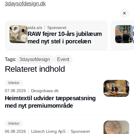
3daysofdesign.dk
aida a/s
Sponseret
RAW fejrer 10-års jubilæum
med nyt stel i porcelæn
Tags:
3daysofdesign
Event
Relateret indhold
Annonce
Interior
07.08.2026
Designbase.dk
Heimtextil udvider tæppesatsning
med nyt premiumområde
Interior
06.08.2026
Lübech Living ApS
Sponseret