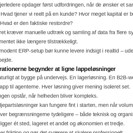
erledere opdager først udfordringen, når de ønsker et sa
. Hvad tjener vi reelt på en kunde? Hvor meget kapital er b
 Hvad er den faktiske restordre?
ret kræver manuelle udtræk og samling af data fra flere s
mentet ikke længere tilstrækkeligt.
modent ERP-setup bør kunne levere indsigt i realtid – ud
bejde.
grationerne begynder at ligne lappeløsninger
aturligt at bygge på undervejs. En lagerløsning. En B2B-
app til agenterne. Hver løsning giver mening isoleret set.
ngen opstår, når helheden bliver kompleks.
jepartsløsninger kan fungere fint i starten, men når volu
bliver begrænsningerne tydeligere – både teknisk og organi
ligger ét sted, lageret et andet og økonomien et tredje.
r friktion og gør det sværere at skalere professionelt.