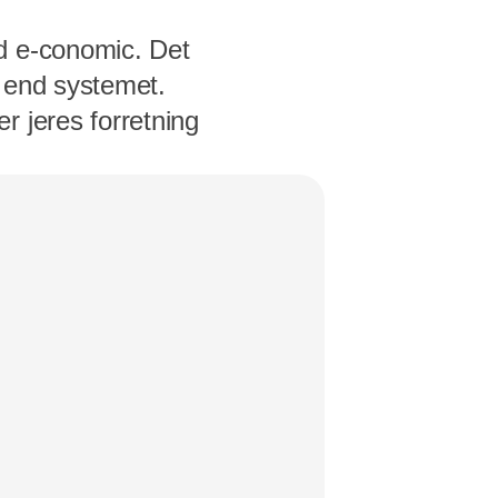
d e-conomic. Det
e end systemet.
r jeres forretning