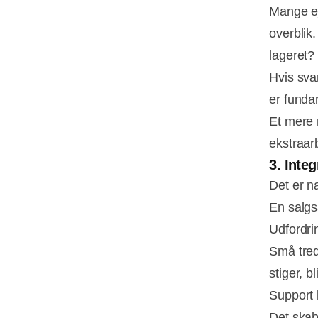
Mange ej
overblik
lageret?
Hvis sva
er funda
Et mere 
ekstraar
3. Inte
Det er n
En salgs
Udfordri
Små tred
stiger, 
Support 
Det skabe