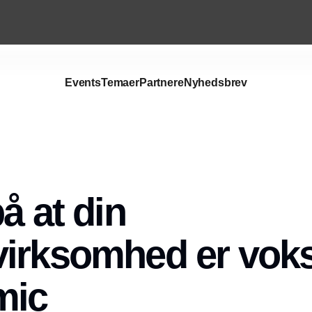
Events
Temaer
Partnere
Nyhedsbrev
å at din
irksomhed er voks
mic