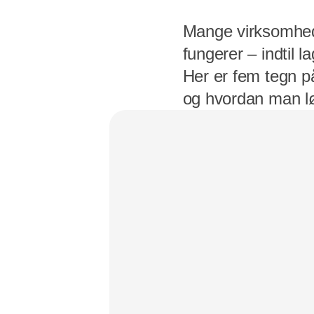
Mange virksomhede
fungerer – indtil 
Her er fem tegn p
og hvordan man lø