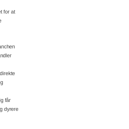
 for at
e
ranchen
andler
direkte
og
g får
og dyrere