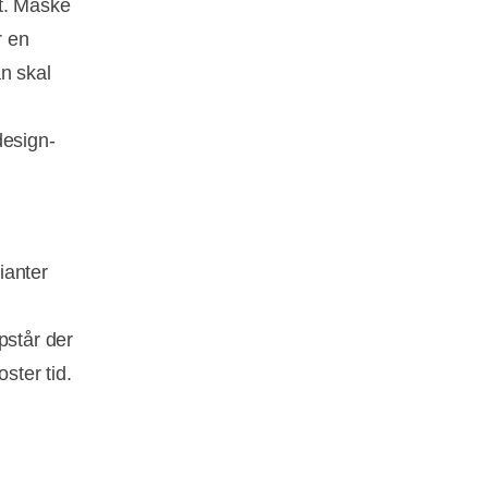
rt. Måske
r en
n skal
design-
ianter
pstår der
ster tid.