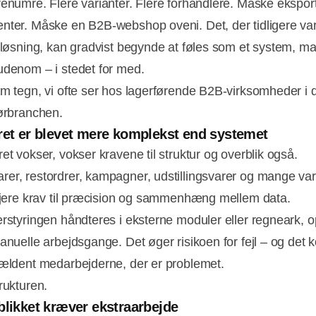
renumre. Flere varianter. Flere forhandlere. Måske ekspo
nter. Måske en B2B-webshop oveni. Det, der tidligere va
l løsning, kan gradvist begynde at føles som et system, ma
udenom – i stedet for med.
em tegn, vi ofte ser hos lagerførende B2B-virksomheder i 
iørbranchen.
ret er blevet mere komplekst end systemet
et vokser, vokser kravene til struktur og overblik også.
er, restordrer, kampagner, udstillingsvarer og mange var
højere krav til præcision og sammenhæng mellem data.
erstyringen håndteres i eksterne moduler eller regneark, o
anuelle arbejdsgange. Det øger risikoen for fejl – og det ko
jældent medarbejderne, der er problemet.
rukturen.
blikket kræver ekstraarbejde