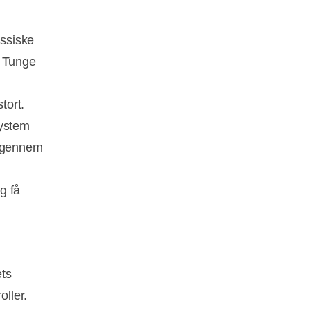
ssiske
. Tunge
tort.
system
 igennem
g få
ets
ller.