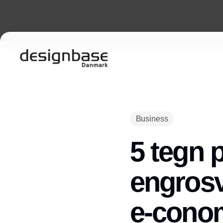
Business
5 tegn p
engrosv
e-cono