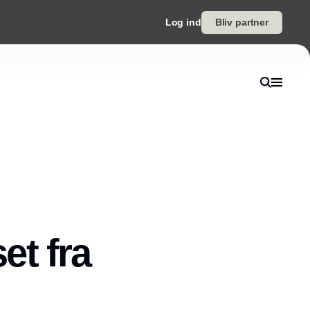
Log ind
Bliv partner
et fra