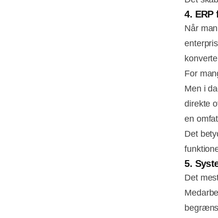
4. ERP 
Når man 
enterpri
konverte
For mang
Men i da
direkte 
en omfat
Det bety
funktion
5. Syst
Det mest 
Medarbej
begrænsn