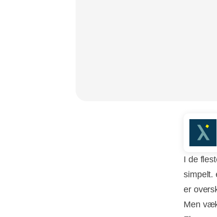
I de fle
simpelt.
er overs
Men væk