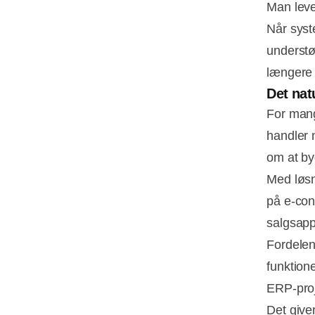
Man leve
Når syst
understøt
længere 
Det nat
For mang
handler 
om at by
Med løsn
på e-con
salgsapp
Fordelen
funktion
ERP-proj
Det give