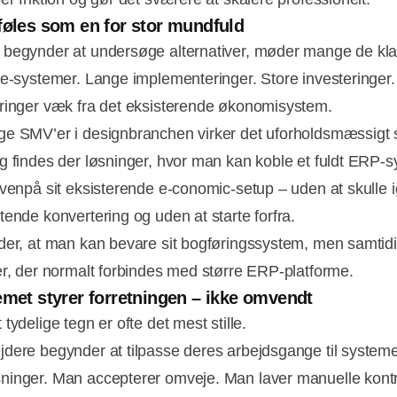
føles som en for stor mundfuld
begynder at undersøge alternativer, møder mange de kla
se-systemer. Lange implementeringer. Store investeringer
ringer væk fra det eksisterende økonomisystem.
e SMV’er i designbranchen virker det uforholdsmæssigt s
g findes der løsninger, hvor man kan koble et fuldt ERP-
ovenpå sit eksisterende e-conomic-setup – uden at skulle
tende konvertering og uden at starte forfra.
der, at man kan bevare sit bogføringssystem, men samtidi
er, der normalt forbindes med større ERP-platforme.
emet styrer forretningen – ikke omvendt
tydelige tegn er ofte det mest stille.
dere begynder at tilpasse deres arbejdsgange til system
inger. Man accepterer omveje. Man laver manuelle kontro