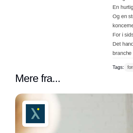
En hurti
Og en st
koncerne
For i sid
Det hand
branche 
Tags:
fo
Mere fra...