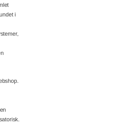
mlet
undet i
ystemer,
en
webshop.
men
satorisk.