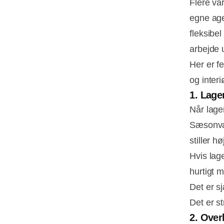
Flere va
egne age
fleksibe
arbejde 
Her er f
og inter
1. Lage
Når lager
Sæsonvar
stiller 
Hvis lag
hurtigt m
Det er s
Det er st
2. Over