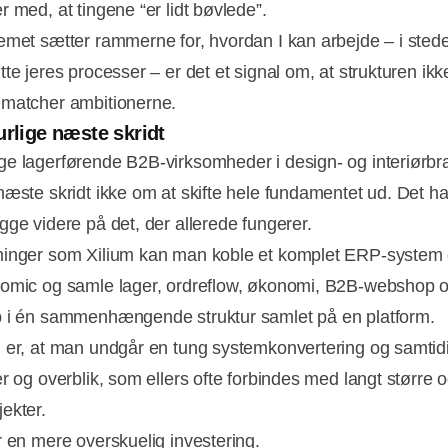
r med, at tingene “er lidt bøvlede”.
emet sætter rammerne for, hvordan I kan arbejde – i stedet
te jeres processer – er det et signal om, at strukturen ikk
matcher ambitionerne.
urlige næste skridt
e lagerførende B2B-virksomheder i design- og interiørb
næste skridt ikke om at skifte hele fundamentet ud. Det h
gge videre på det, der allerede fungerer.
inger som Xilium kan man koble et komplet ERP-system 
omic og samle lager, ordreflow, økonomi, B2B-webshop 
 i én sammenhængende struktur samlet på en platform.
 er, at man undgår en tung systemkonvertering og samtidi
er og overblik, som ellers ofte forbindes med langt større 
ekter.
r en mere overskuelig investering.