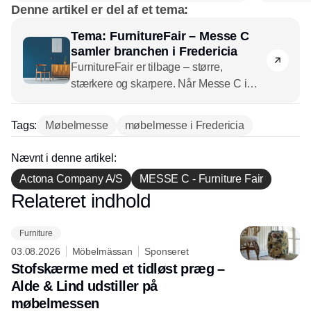
Denne artikel er del af et tema:
Tema: FurnitureFair – Messe C
samler branchen i Fredericia
FurnitureFair er tilbage – større,
stærkere og skarpere. Når Messe C i
Fredericia slår dørene op i april 2026,
venter en udvidet messe med flere
Tags:
Møbelmesse
møbelmesse i Fredericia
udstillere, nyt sceneprogram og masser
af inspiration til møbelbranchen. Her er
Nævnt i denne artikel:
fokus på oplevelser i butikken, stærkere
Actona Company A/S
MESSE C - Furniture Fair
netværk og konkrete idéer, der kan
Relateret indhold
omsættes direkte til forretning. Med
Annonce
gratis adgang, fuld forplejning og et
format, der giver tid til fordybelse, samler
Furniture
messen branchens beslutningstagere
03.08.2026
Möbelmässan
Sponseret
Stofskærme med et tidløst præg –
under ét tag. Ambitionerne rækker
allerede ud over Danmarks grænser –
Alde & Lind udstiller på
og alt peger på, at FurnitureFair har fået
møbelmessen