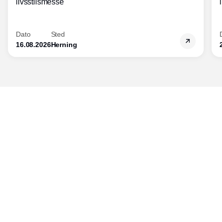
livsstilsmesse
Dato
Sted
16.08.2026
Herning
Udgiver
Horisont Gruppen a/s
Strandlodsvej 44
2300 København S
Telefon:
53506060
www.horisontgruppen.dk