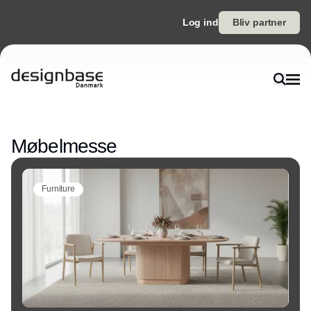
Log ind
Bliv partner
Annonce
Møbelmesse
Furniture