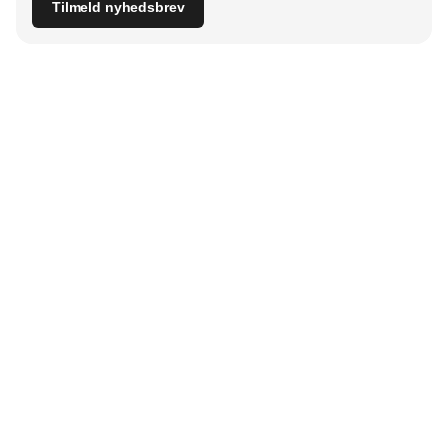
Tilmeld nyhedsbrev
Udgiver
Horisont Gruppen a/s
Strandlodsvej 44
2300 København S
Telefon:
53506060
www.horisontgruppen.dk
Indhold
Bloom
Kitchen
Nyhedsbrev
Business
Events
Dining
Jobmarked
Furniture
Partnere