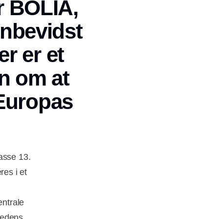
or BOLIA,
gnbevidst
r er et
on om at
 Europas
asse 13.
res i et
entrale
hedens