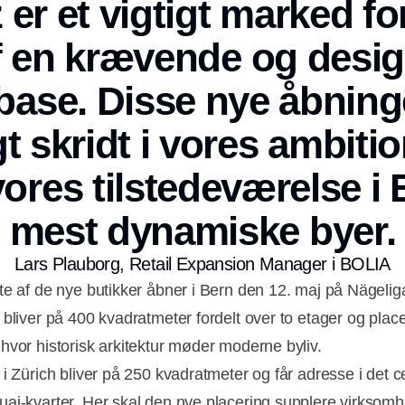
er et vigtigt marked f
f en krævende og desi
ase. Disse nye åbninge
gt skridt i vores ambiti
vores tilstedeværelse i
mest dynamiske byer.
Lars Plauborg, Retail Expansion Manager i BOLIA
te af de nye butikker åbner i Bern den 12. maj på Nägelig
 bliver på 400 kvadratmeter fordelt over to etager og place
hvor historisk arkitektur møder moderne byliv.
 i Zürich bliver på 250 kvadratmeter og får adresse i det c
ai-kvarter. Her skal den nye placering supplere virksom