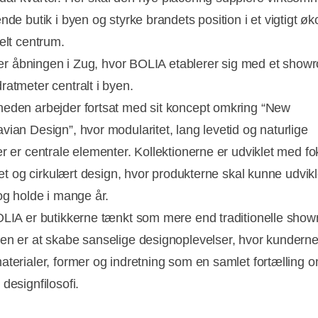
nde butik i byen og styrke brandets position i et vigtigt 
elt centrum.
ølger åbningen i Zug, hvor BOLIA etablerer sig med et sho
ratmeter centralt i byen.
eden arbejder fortsat med sit koncept omkring “New
vian Design”, hvor modularitet, lang levetid og naturlige
er er centrale elementer. Kollektionerne er udviklet med f
itet og cirkulært design, hvor produkterne skal kunne udvikl
 og holde i mange år.
OLIA er butikkerne tænkt som mere end traditionelle sho
en er at skabe sanselige designoplevelser, hvor kundern
aterialer, former og indretning som en samlet fortælling 
designfilosofi.