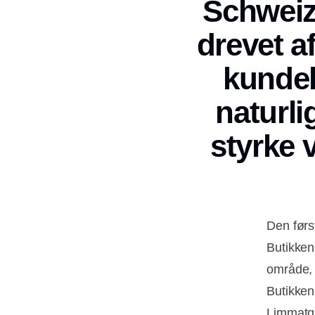
Schweiz 
drevet a
kundeb
naturli
styrke 
Den førs
Butikken
område, 
Butikken
Limmatqu