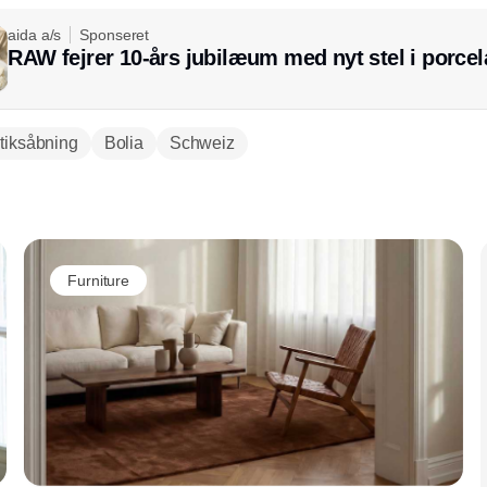
aida a/s
Sponseret
RAW fejrer 10-års jubilæum med nyt stel i porce
tiksåbning
Bolia
Schweiz
Annonce
Furniture