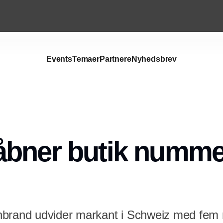
Events
Temaer
Partnere
Nyhedsbrev
Annonce
bner butik nummer
brand udvider markant i Schweiz med fem 