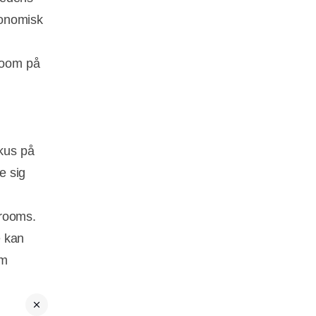
økonomisk
wroom på
okus på
e sig
wrooms.
e kan
om