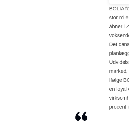
BOLIA fo
stor mil
åbner i 
voksende
Det dans
planlægg
Udvidels
marked, 
Ifølge BO
en loyal
virksomh
procent 