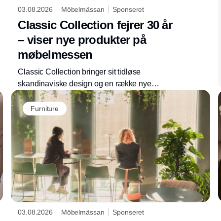
03.08.2026
Möbelmässan
Sponseret
Classic Collection fejrer 30 år
– viser nye produkter på
møbelmessen
Classic Collection bringer sit tidløse
skandinaviske design og en række nye
produkter til årets møbelmesse. Mød en af ​​
årets udstillere, måske bedst kendt for sine
Furniture
slidstærke og stilfulde tæpper.
03.08.2026
Möbelmässan
Sponseret