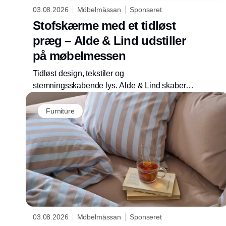
03.08.2026
Möbelmässan
Sponseret
Stofskærme med et tidløst
præg – Alde & Lind udstiller
på møbelmessen
Tidløst design, tekstiler og
stemningsskabende lys. Alde & Lind skaber
lamper, der øger hjemmehyggen.
Furniture
03.08.2026
Möbelmässan
Sponseret