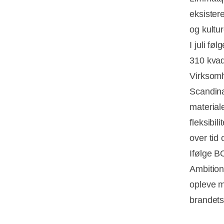
eksistere
og kultur
I juli f
310 kvad
Virksomh
Scandina
material
fleksibil
over tid
Ifølge B
Ambition
opleve m
brandets 