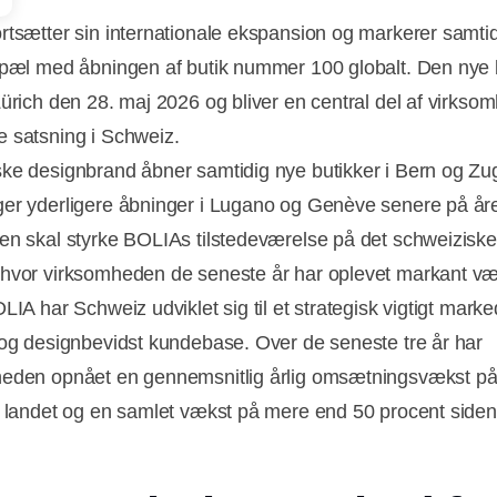
rtsætter sin internationale ekspansion og markerer samti
epæl med åbningen af butik nummer 100 globalt. Den nye 
Zürich den 28. maj 2026 og bliver en central del af virks
 satsning i Schweiz.
ke designbrand åbner samtidig nye butikker i Bern og Zu
er yderligere åbninger i Lugano og Genève senere på åre
en skal styrke BOLIAs tilstedeværelse på det schweiziske
hvor virksomheden de seneste år har oplevet markant væ
LIA har Schweiz udviklet sig til et strategisk vigtigt mar
 og designbevidst kundebase. Over de seneste tre år har
eden opnået en gennemsnitlig årlig omsætningsvækst på
Annonce
i landet og en samlet vækst på mere end 50 procent side