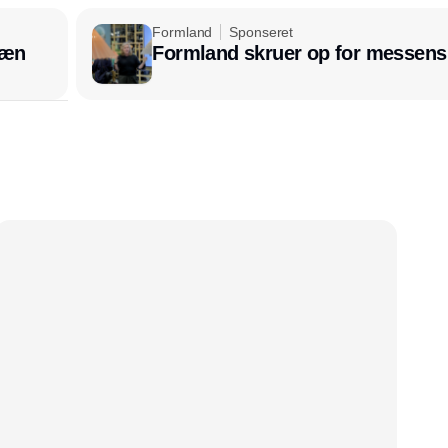
Formland
Sponseret
læn
Formland skruer op for messens