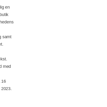
dig en
butik
omhedens
g samt
t.
kst.
ked med
 16
n 2023.