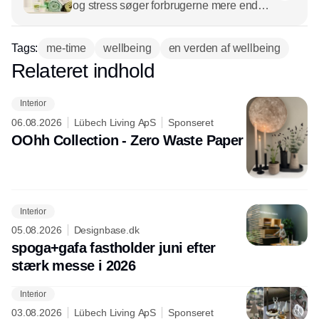
og stress søger forbrugerne mere end
nogensinde før efter ro og balance i
hverdagen. Wellness og wellbeing er
Tags:
me-time
wellbeing
en verden af wellbeing
blevet nøglebegreber i denne søgen
Relateret indhold
Annonce
efter indre ro og overskud. For
detailhandlen og leverandørerne af
Interior
produkter til badeværelse og
06.08.2026
Lübech Living ApS
Sponseret
soveværelse ligger der en betydelig
OOhh Collection - Zero Waste Paper
mulighed i at imødekomme
efterspørgslen ved at tilbyde produkter,
der ikke kun plejer kroppen, men også
sindet. Det gælder velduftende sæber,
luksuriøse håndklæder, bodylotions,
Interior
lækkert sengetøj og ikke mindst
05.08.2026
Designbase.dk
bæredygtige løsninger, der kan skabe
spoga+gafa fastholder juni efter
værdi og tiltrække bevidste forbrugere.
stærk messe i 2026
Interior
03.08.2026
Lübech Living ApS
Sponseret