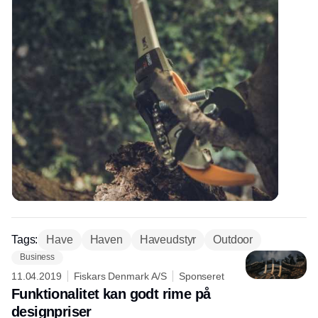
Tags:
Have
Haven
Haveudstyr
Outdoor
Business
11.04.2019
Fiskars Denmark A/S
Sponseret
Funktionalitet kan godt rime på
designpriser