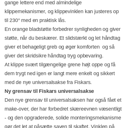
gange lettere end med almindelige
klippemekanismer, og klippevinklen kan justeres op
til 230° med en praktisk lås.
En orange bladstøtte forbedrer synligheden og giver
støtte, når du beskærer. Et slidstærkt og let håndtag
giver et behageligt greb og øger komforten  og så
giver det skridsikre håndtag tryg opbevaring.
At klippe svært tilgængelige grene højt oppe og få
dem trygt ned igen er langt mere enkelt og sikkert
med de nye universalsakse fra Fiskars.
Ny grensav til Fiskars universalsakse
Den nye grensav til universalsaksen har også fået et
make-over, der har forbedret skæreevnen væsentligt
- og den opgraderede, solide monteringsmekanisme
gør det let at påsætte saven til skaftet. Vinklen på