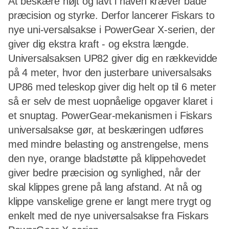
At beskære højt og lavt i haven kræver både
præcision og styrke. Derfor lancerer Fiskars to
nye uni-versalsakse i PowerGear X-serien, der
giver dig ekstra kraft - og ekstra længde.
Universalsaksen UP82 giver dig en rækkevidde
på 4 meter, hvor den justerbare universalsaks
UP86 med teleskop giver dig helt op til 6 meter 
så er selv de mest uopnåelige opgaver klaret i
et snuptag. PowerGear-mekanismen i Fiskars
universalsakse gør, at beskæringen udføres
med mindre belasting og anstrengelse, mens
den nye, orange bladstøtte på klippehovedet
giver bedre præcision og synlighed, når der
skal klippes grene på lang afstand. At nå og
klippe vanskelige grene er langt mere trygt og
enkelt med de nye universalsakse fra Fiskars