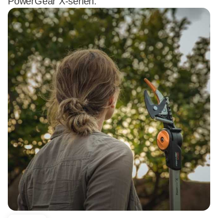
PowerGear X-serien.