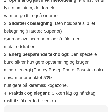
1.
Optimal og jævn varmefordeling
: Fremstillet af
tykt aluminium, der fordeler
varmen godt - også siderne.
2.
Slidstærk belægning
: Den holdbare slip-let-
belægning (Hardtec Superior)
gør madlavningen nem  og så tåler den
metalredskaber.
3.
Energibesparende teknologi
: Den specielle
bund sikrer hurtigere opvarmning og bruger
mindre energi (Energy Base). Energi Base-teknologi
opvarmer produktet 50%
hurtigere på keramisk kogezone.
4.
Praktisk og elegant
: Sikkert låg og håndtag i
rustfrit stål der forbliver koldt.