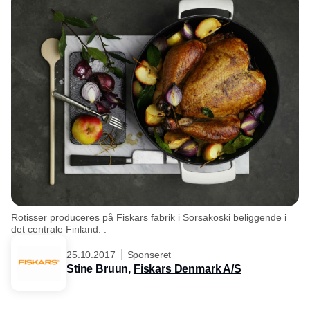
Rotisser produceres på Fiskars fabrik i Sorsakoski beliggende i
det centrale Finland. .
25.10.2017
Sponseret
Stine Bruun,
Fiskars Denmark A/S