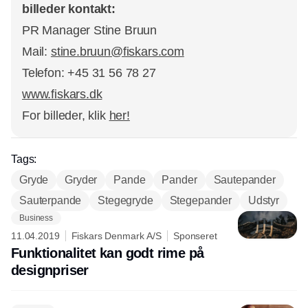
billeder kontakt:
PR Manager Stine Bruun
Mail:
stine.bruun@fiskars.com
Telefon: +45 31 56 78 27
www.fiskars.dk
For billeder, klik
her!
Tags:
Gryde
Gryder
Pande
Pander
Sautepander
Sauterpande
Stegegryde
Stegepander
Udstyr
Business
11.04.2019
Fiskars Denmark A/S
Sponseret
Funktionalitet kan godt rime på
designpriser