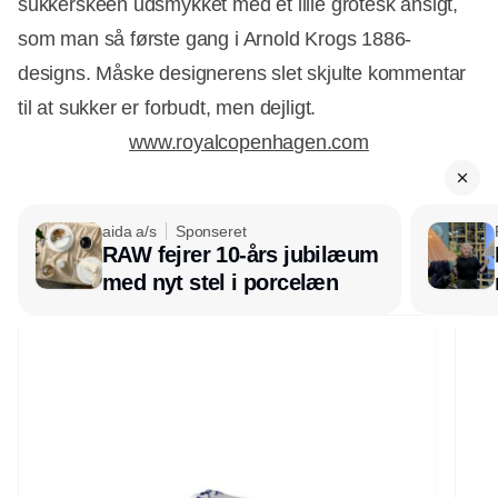
sukkerskeen udsmykket med et lille grotesk ansigt,
som man så første gang i Arnold Krogs 1886-
designs. Måske designerens slet skjulte kommentar
til at sukker er forbudt, men dejligt.
www.royalcopenhagen.com
aida a/s
Sponseret
Annonce
RAW fejrer 10-års jubilæum
med nyt stel i porcelæn