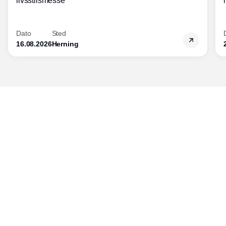
livsstilsmesse
Dato
Sted
16.08.2026
Herning
Udgiver
Horisont Gruppen a/s
Strandlodsvej 44
2300 København S
Telefon:
53506060
www.horisontgruppen.dk