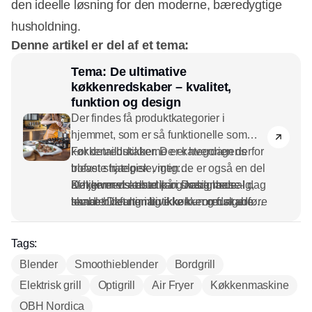
den ideelle løsning for den moderne, bæredygtige
husholdning.
Denne artikel er del af et tema:
Tema: De ultimative
køkkenredskaber – kvalitet,
funktion og design
Der findes få produktkategorier i
hjemmet, som er så funktionelle som
køkkenredskaber. De er hverdagens
For detailbutikkerne er kategorien derfor
trofaste hjælpere, men de er også en del
blevet strategisk vigtig:
af hjemmets æstetik og madglæde. I dag
Køkkenredskaber kan skabe mersalg,
Det giver vi et bud på i Designbase-
handler det nemlig ikke kun om at udføre
skabe blikfang i butikken – og fungere
temaet De ultimative køkkenredskaber –
en opgave, men om at gøre
som en genvej til loyale kunder, der
kvalitet, funktion og design.
madlavningen nemmere, smukkere og
vender tilbage efter det lille ekstra, der
Tags:
mere bæredygtig.
fuldender køkkenet. Men det kræver en
Blender
Smoothieblender
Bordgrill
skarp forståelse af, hvad forbrugerne
Elektrisk grill
efterspørger, og hvordan man
Optigrill
Air Fryer
Køkkenmaskine
differentierer sig i et marked, hvor
OBH Nordica