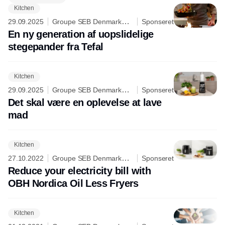
udvalget synes uendeligt.
Kitchen
29.09.2025
Groupe SEB Denmark
Sponseret
A/S
En ny generation af uopslidelige
stegepander fra Tefal
Kitchen
29.09.2025
Groupe SEB Denmark
Sponseret
A/S
Det skal være en oplevelse at lave
mad
Kitchen
27.10.2022
Groupe SEB Denmark
Sponseret
A/S
Reduce your electricity bill with
OBH Nordica Oil Less Fryers
Kitchen