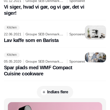
01.12.2021
Groupe SEB Denmark
Sponseret
A/S
Vi siger, hvad vi gør, og vi gør, det vi
siger!
Kitchen
22.06.2021
Groupe SEB Denmark
Sponseret
A/S
Lav kaffe som en Barista
Kitchen
05.05.2020
Groupe SEB Denmark
Sponseret
A/S
Spar plads med WMF Compact
Cuisine cookware
Indlæs flere