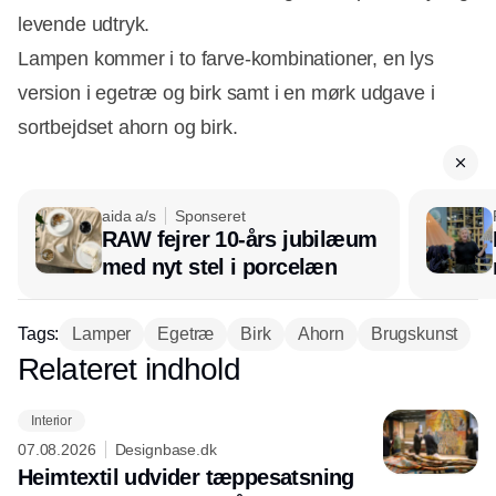
Annonce
levende udtryk.
Lampen kommer i to farve-kombinationer, en lys
version i egetræ og birk samt i en mørk udgave i
sortbejdset ahorn og birk.
aida a/s
Sponseret
RAW fejrer 10-års jubilæum
med nyt stel i porcelæn
Tags:
Lamper
Egetræ
Birk
Ahorn
Brugskunst
Relateret indhold
Annonce
Interior
07.08.2026
Designbase.dk
Heimtextil udvider tæppesatsning