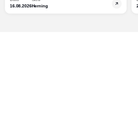
16.08.2026
Herning
Udgiver
Horisont Gruppen a/s
Strandlodsvej 44
2300 København S
Telefon:
53506060
www.horisontgruppen.dk
Indhold
Bloom
Kitchen
Nyhedsbrev