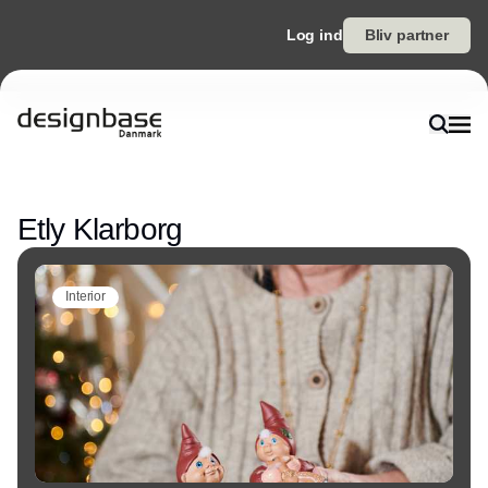
Log ind
Bliv partner
Annonce
Etly Klarborg
Interior