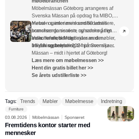
møbelbranchen
Möbelmässan Göteborg arrangeres af
Svenska Mässan på opdrag fra MIBO,
møbel- og interiørvirksomhedernes
Messen samler mere end 80 udstillere,
brancheorganisation, og samler årligt
som viser de seneste nyheder og trends
branchefolk, som arbejder med møbler,
inden for møbel- og
Velkommen til Möbelmässan den
interiør og belysning til hjemmemiljøer.
belysningsbranchen.
16.-18. september 2024 på Svenska
Mässan – midt i hjertet af Göteborg!
Læs mere om møbelmessen >>
Hent din gratis billet her >>
Se årets udstillerliste >>
Tags:
Trends
Møbler
Møbelmesse
Indretning
Furniture
03.08.2026
Möbelmässan
Sponseret
Fremtidens kontor starter med
mennesker