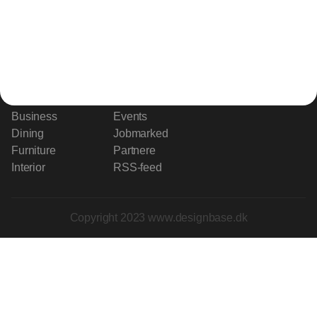
2300 København S
Telefon:
53506060
www.horisontgruppen.dk
Indhold
Bloom
Kitchen
Nyhedsbrev
Business
Events
Dining
Jobmarked
Furniture
Partnere
Interior
RSS-feed
Copyright 2023 www.designbase.dk