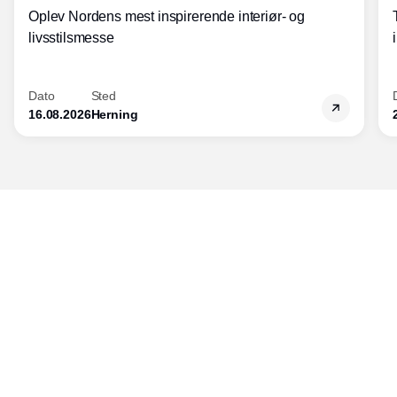
Oplev Nordens mest inspirerende interiør- og
livsstilsmesse
Dato
Sted
16.08.2026
Herning
Udgiver
Horisont Gruppen a/s
Strandlodsvej 44
2300 København S
Telefon:
53506060