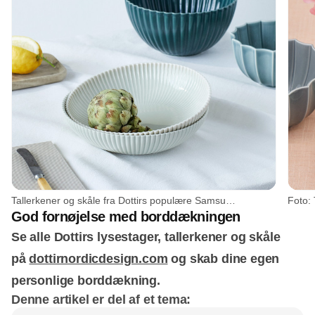
Tallerkener og skåle fra Dottirs populære Samsurium Serving serie.. Foto: Trine Bukh
Foto:
God fornøjelse med borddækningen
Se alle Dottirs lysestager, tallerkener og skåle
på
dottirnordicdesign.com
og skab dine egen
personlige borddækning.
Denne artikel er del af et tema: