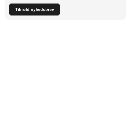
Tilmeld nyhedsbrev
Udgiver
Horisont Gruppen a/s
Strandlodsvej 44
2300 København S
Telefon:
53506060
www.horisontgruppen.dk
Indhold
Bloom
Kitchen
Nyhedsbrev
Business
Events
Dining
Jobmarked