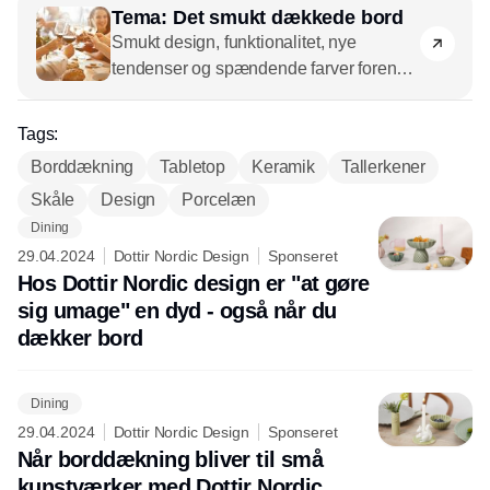
Tema: Det smukt dækkede bord
Smukt design, funktionalitet, nye
tendenser og spændende farver forenes
på Det smukt dækkede bord. Her kan
der dækkes op med rå keramik,
Tags:
pastelfarvede fine tallerkener og glas i
Borddækning
Tabletop
Keramik
Tallerkener
genbrugsmateriale, for det handler om at
Skåle
Design
skabe et personligt udtryk – i butikkerne
Porcelæn
og i boligen, hvor alt fra tallerkener og
Dining
glas står med bestik og tekstiler og
29.04.2024
Dottir Nordic Design
Sponseret
spændende designelementer som
Hos Dottir Nordic design er "at gøre
vaser, lysestager med mere, der kan stå
sig umage" en dyd - også når du
som kronen på værket. Men med på det
dækker bord
smukt dækkede bord hører også
funktionelle og æstetiske
Dining
serveringsfade, skåle og tilbehør.
29.04.2024
Dottir Nordic Design
Sponseret
Når borddækning bliver til små
kunstværker med Dottir Nordic