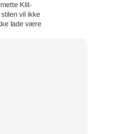
ette Klit-
tilen vil ikke
 ikke lade være