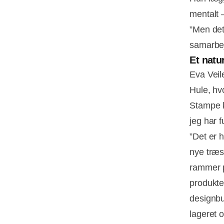
mentalt 
”Men det 
samarbe
Et natu
Eva Veil
Hule, hv
Stampe k
jeg har 
”Det er h
nye træs
rammer p
produkte
designbut
lageret o