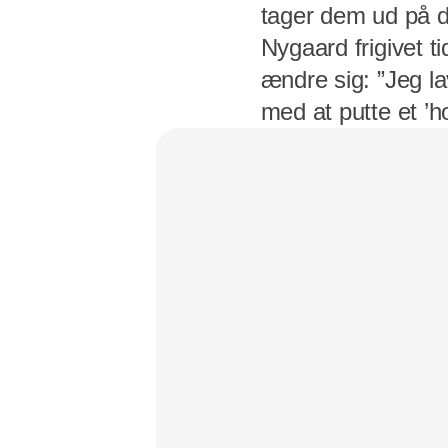
tager dem ud på d
Nygaard frigivet ti
ændre sig: ”Jeg lav
med at putte et ’hov