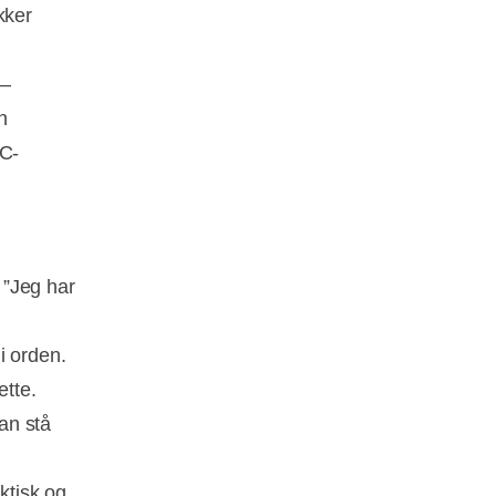
kker
 –
n
SC-
. ”Jeg har
i orden.
ette.
kan stå
ktisk og