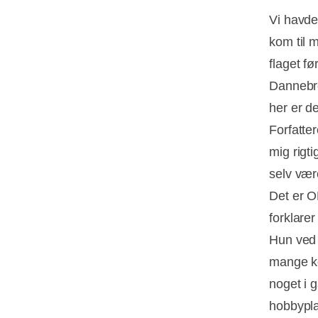
Vi havde
kom til m
flaget fø
Dannebrog
her er de
Forfatte
mig rigt
selv vær
Det er O
forklare
Hun ved 
mange kop
noget i 
hobbypla