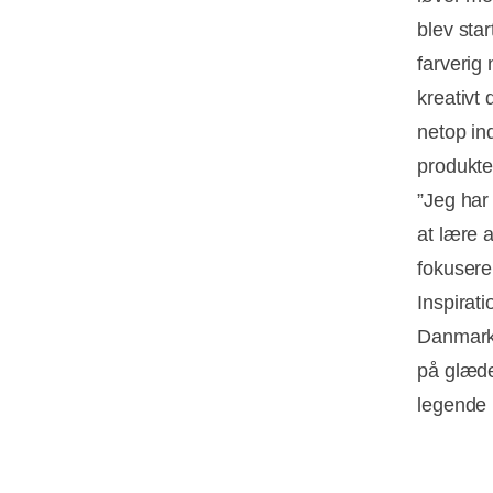
blev sta
farverig
kreativt 
netop in
produkte
”Jeg har 
at lære a
fokusere
Inspirati
Danmark. 
på glæde
legende 