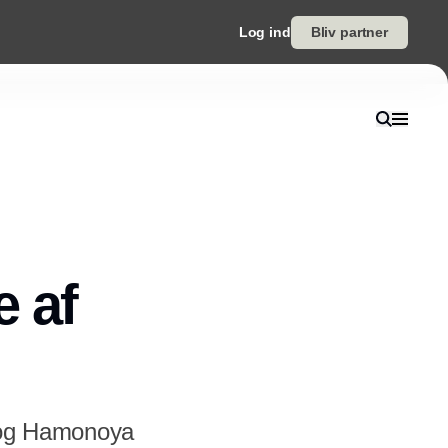
Log ind
Bliv partner
 af
– og Hamonoya