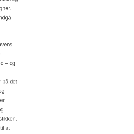
gner.
indgå
Løvens
e
ed – og
r på det
og
 er
og
stikken,
il at