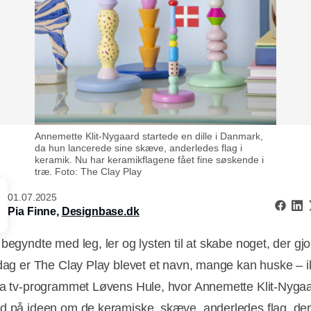
Annemette Klit-Nygaard startede en dille i Danmark,
da hun lancerede sine skæve, anderledes flag i
keramik. Nu har keramikflagene fået fine søskende i
træ. Foto: The Clay Play
01.07.2025
Pia Finne,
Designbase.dk
begyndte med leg, ler og lysten til at skabe noget, der gjo
 dag er The Clay Play blevet et navn, mange kan huske – 
ra tv-programmet Løvens Hule, hvor Annemette Klit-Nygaar
d på ideen om de keramiske, skæve, anderledes flag, der 