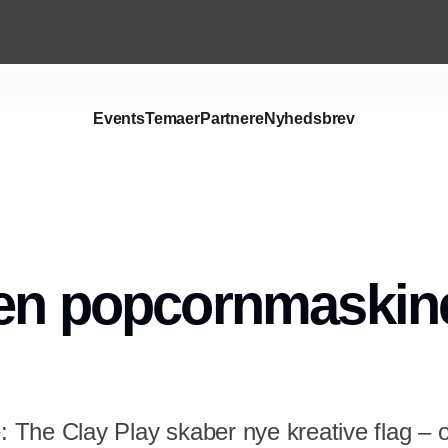
Events
Temaer
Partnere
Nyhedsbrev
Annonce
en popcornmaskine
ræ: The Clay Play skaber nye kreative flag 