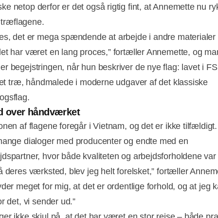
e netop derfor er det også rigtig fint, at Annemette nu ry
l træflagene.
es, det er mega spændende at arbejde i andre materialer
et har været en lang proces,” fortæller Annemette, og ma
r begejstringen, når hun beskriver de nye flag: lavet i F
eret træ, håndmalede i moderne udgaver af det klassiske
ogsflag.
d over håndværket
nen af flagene foregår i Vietnam, og det er ikke tilfældigt
mange dialoger med producenter og endte med en
dspartner, hvor både kvaliteten og arbejdsforholdene var 
å deres værksted, blev jeg helt forelsket,” fortæller Annem
der meget for mig, at det er ordentlige forhold, og at jeg 
r det, vi sender ud.”
er ikke skjul på, at det har været en stor rejse – både pra