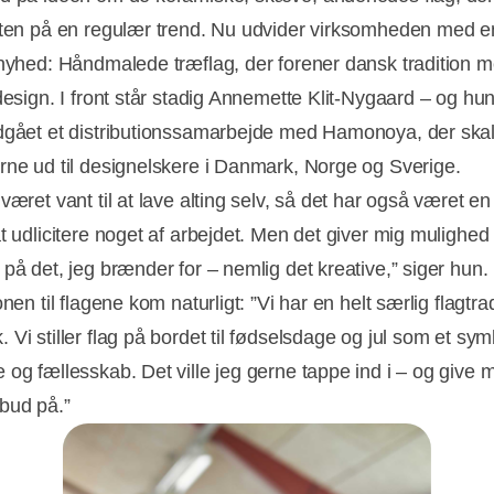
rten på en regulær trend. Nu udvider virksomheden med 
 nyhed: Håndmalede træflag, der forener dansk tradition 
design. I front står stadig Annemette Klit-Nygaard – og hu
dgået et distributionssamarbejde med Hamonoya, der skal
rne ud til designelskere i Danmark, Norge og Sverige.
været vant til at lave alting selv, så det har også været e
t udlicitere noget af arbejdet. Men det giver mig mulighed 
 på det, jeg brænder for – nemlig det kreative,” siger hun.
onen til flagene kom naturligt: ”Vi har en helt særlig flagtrad
Vi stiller flag på bordet til fødselsdage og jul som et sym
 og fællesskab. Det ville jeg gerne tappe ind i – og give m
Annonce
bud på.”