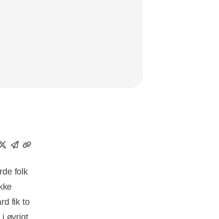
rde folk
ikke
d fik to
i øvrigt