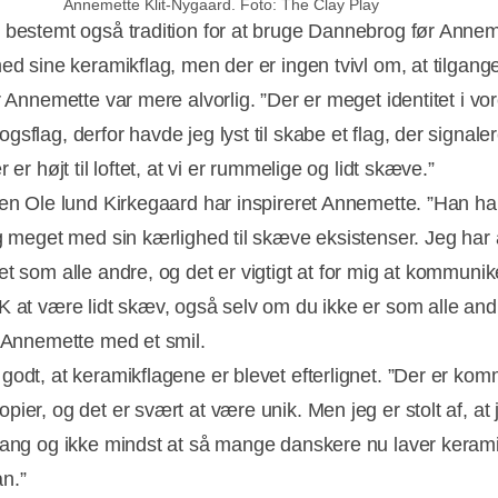
Annemette Klit-Nygaard. Foto: The Clay Play
 bestemt også tradition for at bruge Dannebrog før Annem
ed sine keramikflag, men der er ingen tvivl om, at tilgange
r Annemette var mere alvorlig. ”Der er meget identitet i vo
sflag, derfor havde jeg lyst til skabe et flag, der signale
r er højt til loftet, at vi er rummelige og lidt skæve.”
ren Ole lund Kirkegaard har inspireret Annemette. ”Han ha
ig meget med sin kærlighed til skæve eksistenser. Jeg har 
et som alle andre, og det er vigtigt at for mig at kommunik
K at være lidt skæv, også selv om du ikke er som alle and
r Annemette med et smil.
godt, at keramikflagene er blevet efterlignet. ”Der er kom
ier, og det er svært at være unik. Men jeg er stolt af, at 
gang og ikke mindst at så mange danskere nu laver kerami
n.”