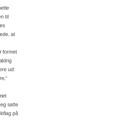
ette
n til
res
rede, at
r formet
aldrig
ere ud:
re,”
met
jeg satte
kflag på