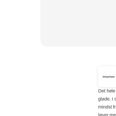
Det hele 
glade. I
mindst f
løver me