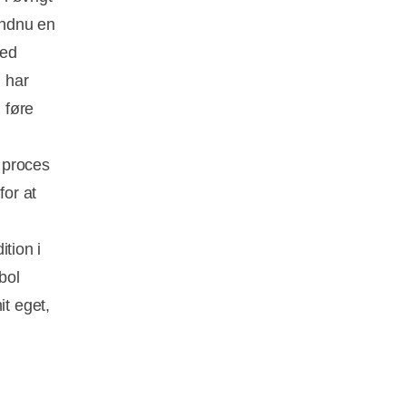
endnu en
med
n har
 føre
n proces
for at
ition i
bol
it eget,