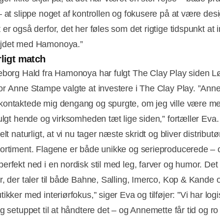
– at slippe noget af kontrollen og fokusere på at være desi
er også derfor, det her føles som det rigtige tidspunkt at 
jdet med Hamonoya.”
rligt match
eborg Hald fra Hamonoya har fulgt The Clay Play siden 
or Anne Stampe valgte at investere i The Clay Play. ”Ann
ontaktede mig dengang og spurgte, om jeg ville være m
fulgt hende og virksomheden tæt lige siden,” fortæller Eva.
elt naturligt, at vi nu tager næste skridt og bliver distributø
ortiment. Flagene er både unikke og serieproducerede – 
erfekt ned i en nordisk stil med leg, farver og humor. Det
r, der taler til både Bahne, Salling, Imerco, Kop & Kande 
ikker med interiørfokus,” siger Eva og tilføjer: ”Vi har logi
g setuppet til at håndtere det – og Annemette får tid og ro t