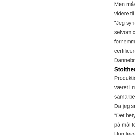
Men måsk
videre ti
”Jeg syn
selvom d
fornemme
certific
Dannebr
Stolthe
Produktio
været i 
samarbej
Da jeg s
”Det bety
på mål fo
Hun lægg