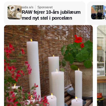
aida a/s
Sponseret
RAW fejrer 10-års jubilæum
med nyt stel i porcelæn