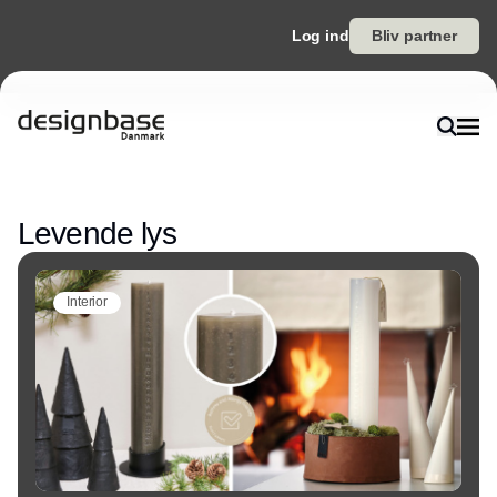
Log ind
Bliv partner
Annonce
Levende lys
Interior