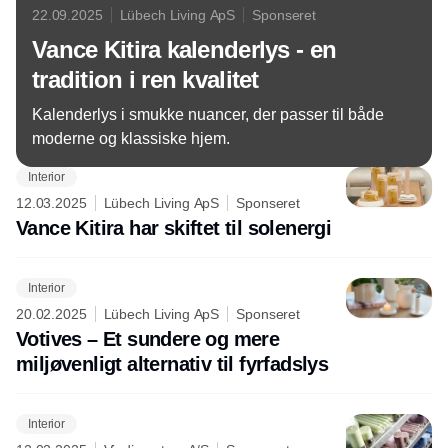
22.09.2025
Lübech Living ApS
Sponseret
Vance Kitira kalenderlys - en
tradition i ren kvalitet
Kalenderlys i smukke nuancer, der passer til både
moderne og klassiske hjem.
Interior
12.03.2025
Lübech Living ApS
Sponseret
Vance Kitira har skiftet til solenergi
Interior
20.02.2025
Lübech Living ApS
Sponseret
Votives – Et sundere og mere
miljøvenligt alternativ til fyrfadslys
Interior