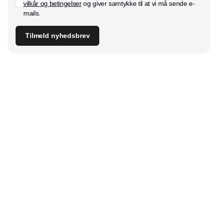
vilkår og betingelser
og giver samtykke til at vi må sende e-
mails.
Tilmeld nyhedsbrev
Udgiver
Horisont Gruppen a/s
Strandlodsvej 44
2300 København S
Telefon:
53506060
www.horisontgruppen.dk
Indhold
Bloom
Kitchen
Nyhedsbrev