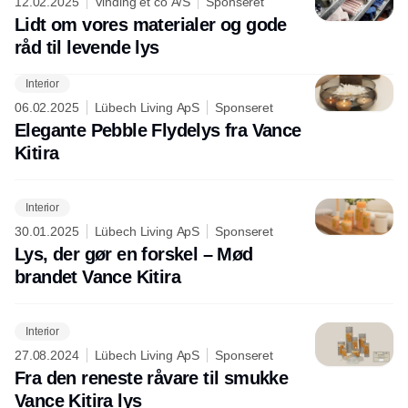
12.02.2025
Vinding et co A/S
Sponseret
Lidt om vores materialer og gode
råd til levende lys
Interior
Annonce
06.02.2025
Lübech Living ApS
Sponseret
Elegante Pebble Flydelys fra Vance
Kitira
Interior
30.01.2025
Lübech Living ApS
Sponseret
Lys, der gør en forskel – Mød
brandet Vance Kitira
Interior
27.08.2024
Lübech Living ApS
Sponseret
Fra den reneste råvare til smukke
Vance Kitira lys