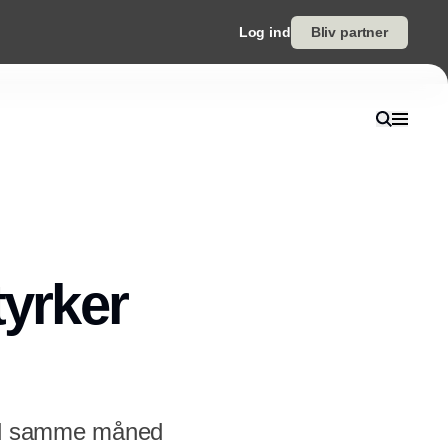
Log ind
Bliv partner
tyrker
med samme måned