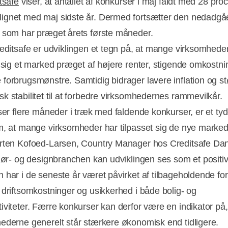
tsafe
viser, at antallet af konkurser i maj faldt med 28 pro
gnet med maj sidste år. Dermed fortsætter den nedadg
 som har præget årets første måneder.
reditsafe er udviklingen et tegn på, at mange virksomhede
t sig et marked præget af højere renter, stigende omkostni
forbrugsmønstre. Samtidig bidrager lavere inflation og st
k stabilitet til at forbedre virksomhedernes rammevilkår.
ser flere måneder i træk med faldende konkurser, er et tyd
m, at mange virksomheder har tilpasset sig de nye markeds
rten Kofoed-Larsen, Country Manager hos Creditsafe Da
Annonce
riør- og designbranchen kan udviklingen ses som et positivt
 har i de seneste år været påvirket af tilbageholdende fo
 driftsomkostninger og usikkerhed i både bolig- og
iviteter. Færre konkurser kan derfor være en indikator på,
ederne generelt står stærkere økonomisk end tidligere.