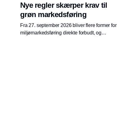
Nye regler skærper krav til
grøn markedsføring
Fra 27. september 2026 bliver flere former for
miljømarkedsføring direkte forbudt, og
Forbrugerombudsmanden opdaterer derfor
sine anbefalinger til virksomheder.