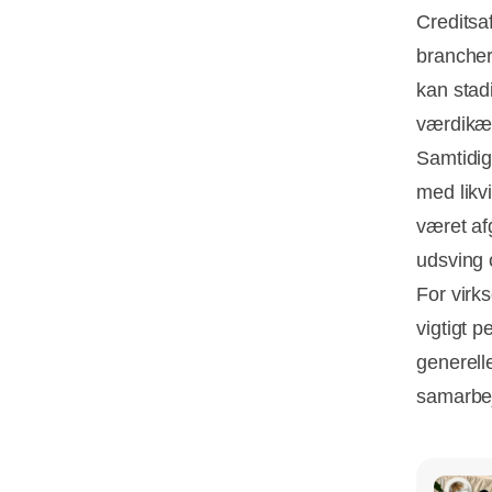
Creditsa
brancher
kan stad
værdikæ
Samtidig
med likvi
været af
udsving 
For virk
vigtigt 
generell
samarbej