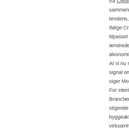
fra
Credi
sammenli
tendens,
Ifølge C
tilpasse
ændrede 
økonomis
At vi nu 
signal o
siger Mo
For inte
Branchen
stigende
byggeakt
virksomh