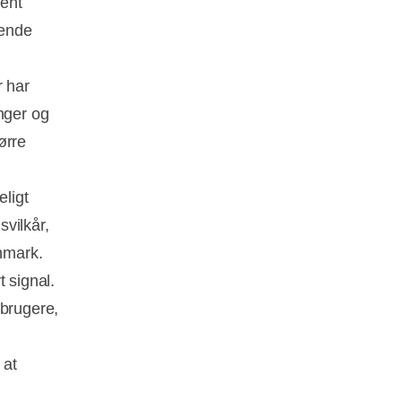
cent
ående
r har
nger og
ørre
eligt
vilkår,
nmark.
 signal.
rbrugere,
 at