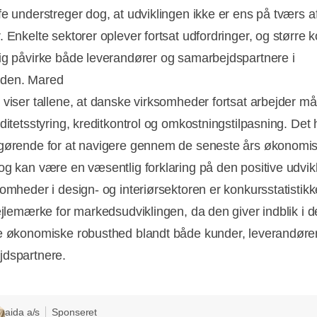
fe understreger dog, at udviklingen ikke er ens på tværs a
. Enkelte sektorer oplever fortsat udfordringer, og større 
ig påvirke både leverandører og samarbejdspartnere i
den. Mared
 viser tallene, at danske virksomheder fortsat arbejder mål
ditetsstyring, kreditkontrol og omkostningstilpasning. Det 
gørende for at navigere gennem de seneste års økonomi
og kan være en væsentlig forklaring på den positive udvikl
somheder i design- og interiørsektoren er konkursstatistikk
pejlemærke for markedsudviklingen, da den giver indblik i 
e økonomiske robusthed blandt både kunder, leverandøre
dspartnere.
aida a/s
Sponseret