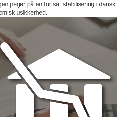
gen peger på en fortsat stabilisering i dansk 
omisk usikkerhed.