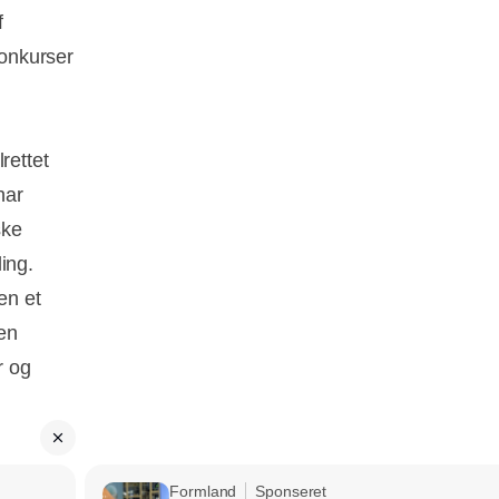
f
konkurser
rettet
har
ske
ing.
en et
den
r og
Formland
Sponseret