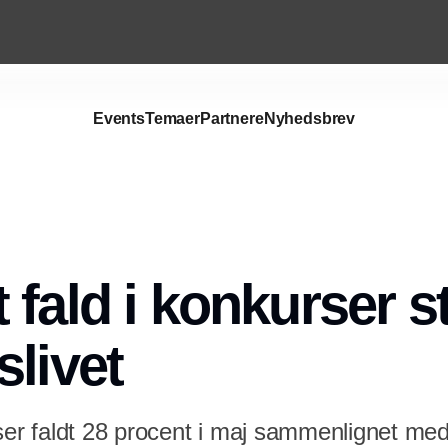
Events
Temaer
Partnere
Nyhedsbrev
Annonce
 fald i konkurser s
slivet
rser faldt 28 procent i maj sammenlignet 