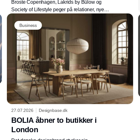
Broste Copenhagen, Lakrids by Bülow og
Society of Lifestyle peger på relationer, nye
kollektioner og et nyt haldesign som centrale
elementer, når Formland Autumn samler
Business
branchen i Herning 16.-18. august 2026.
27.07.2026
Designbase.dk
BOLIA åbner to butikker i
London