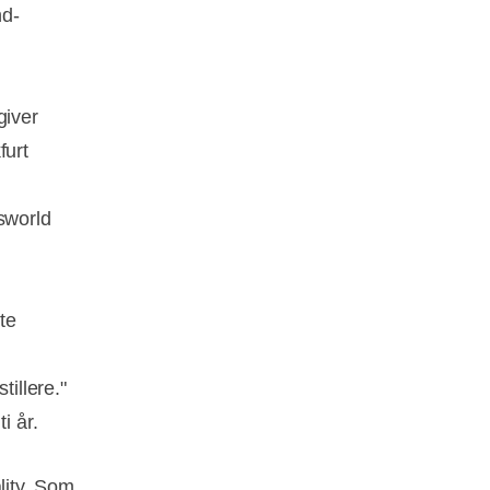
nd-
giver
furt
sworld
te
tillere."
i år.
lity. Som