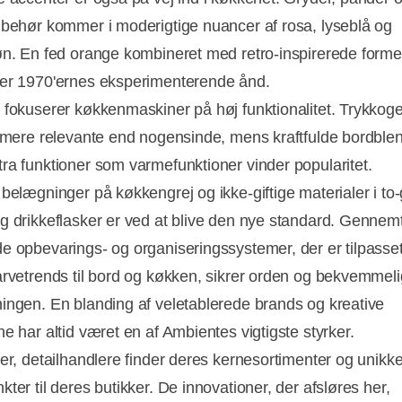
lbehør kommer i moderigtige nuancer af rosa, lyseblå og
øn. En fed orange kombineret med retro-inspirerede forme
er 1970'ernes eksperimenterende ånd.
 fokuserer køkkenmaskiner på høj funktionalitet. Trykkog
r mere relevante end nogensinde, mens kraftfulde bordble
ra funktioner som varmefunktioner vinder popularitet.
 belægninger på køkkengrej og ikke-giftige materialer i to-
g drikkeflasker er ved at blive den nye standard. Genne
e opbevarings- og organiseringssystemer, der er tilpasse
arvetrends til bord og køkken, sikrer orden og bekvemmeli
ingen. En blanding af veletablerede brands og kreative
ne har altid været en af Ambientes vigtigste styrker.
her, detailhandlere finder deres kernesortimenter og unikk
ter til deres butikker. De innovationer, der afsløres her,