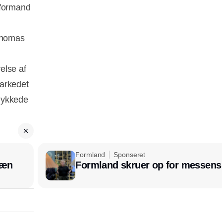
 formand
 Thomas
else af
markedet
llykkede
Formland
Sponseret
læn
Formland skruer op for messens