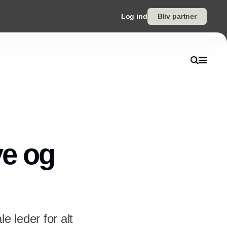
Log ind
Bliv partner
ve og
e leder for alt