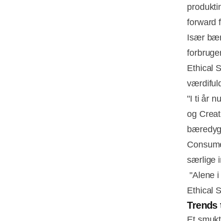
produkti
forward 
Især bære
forbruge
Ethical 
værdiful
"I ti år
og Creat
bæredygt
Consumer
særlige in
"Alene i
Ethical S
Trends 
Et smukt