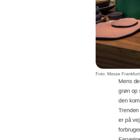
Foto: Messe Frankfurt
Mens den
grøn op 
den komb
Trenden 
er på ve
forbruger
Farverig