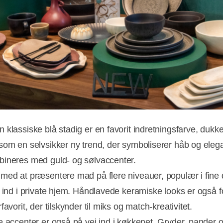
 klassiske blå stadig er en favorit indretningsfarve, dukke
som en selvsikker ny trend, der symboliserer håb og eleg
ineres med guld- og sølvaccenter.
med at præsentere mad på flere niveauer, populær i fine 
j ind i private hjem. Håndlavede keramiske looks er også f
favorit, der tilskynder til miks og match-kreativitet.
e accenter er også på vej ind i køkkenet. Gryder, pander 