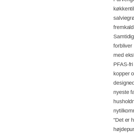
køkkenti
salviegr
fremkald
Samtidig
forblive
med ekst
PFAS-fri
kopper o
designed
nyeste f
husholdn
nytilkom
"Det er 
højdepunk