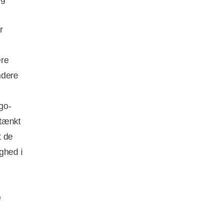
r
ere
ndere
go-
mtænkt
t de
ghed i
e