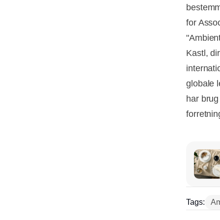
bestemme
for Asso
"Ambient
Kastl, d
internat
globale 
har brug 
forretnin
Tags:
Am