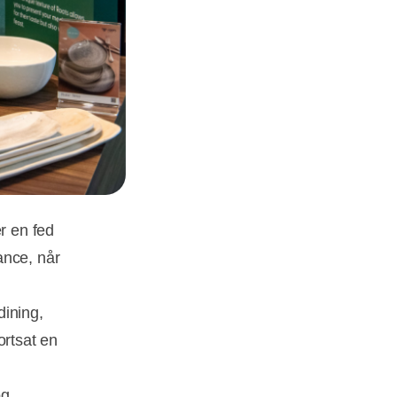
r en fed
ance, når
dining,
ortsat en
og