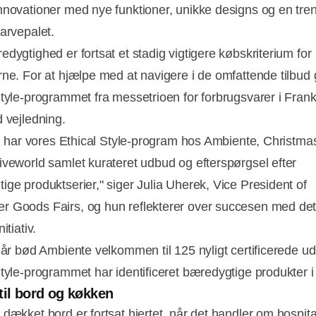
nnovationer med nye funktioner, unikke designs og en tre
farvepalet.
dygtighed er fortsat et stadig vigtigere købskriterium for
rne. For at hjælpe med at navigere i de omfattende tilbud 
Style-programmet fra messetrioen for forbrugsvarer i Frank
d vejledning.
 nu har vores Ethical Style-program hos Ambiente, Christma
iveworld samlet kurateret udbud og efterspørgsel efter
ige produktserier," siger Julia Uherek, Vice President of
Annonce
 Goods Fairs, og hun reflekterer over succesen med det
itiativ.
 år bød Ambiente velkommen til 125 nyligt certificerede uds
tyle-programmet har identificeret bæredygtige produkter i t
til bord og køkken
 dækket bord er fortsat hjertet, når det handler om hospita