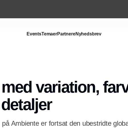
Events
Temaer
Partnere
Nyhedsbrev
Annonce
med variation, far
detaljer
på Ambiente er fortsat den ubestridte global