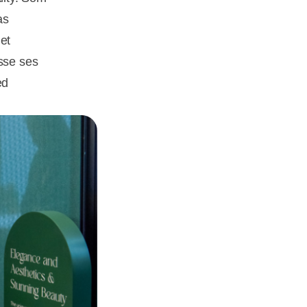
as
et
isse ses
ed