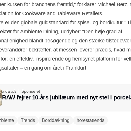
r kursen for branchens fremtid," forklarer Michael Berz,
ciation for Cookware and Tableware Retailers.
e er den globale guldstandard for spise- og bordkultur."
irektør for Ambiente Dining, uddyber: "Den høje grad af
ional enighed blandt besøgende og den stærke tilstedevær
leverandører bekræfter, at messen leverer præcis, hvad 
for: en effektiv, inspirerende og fremsynet platform for ve
gsaftaler – en gang om året i Frankfurt
aida a/s
Sponseret
RAW fejrer 10-års jubilæum med nyt stel i porce
biente
Trends
Borddækning
horestatrends