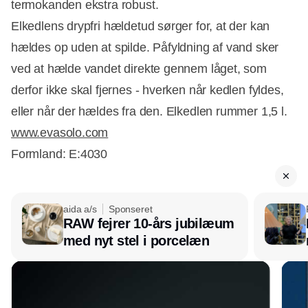
termokanden ekstra robust.
Elkedlens drypfri hældetud sørger for, at der kan
hældes op uden at spilde. Påfyldning af vand sker
ved at hælde vandet direkte gennem låget, som
derfor ikke skal fjernes - hverken når kedlen fyldes,
eller når der hældes fra den. Elkedlen rummer 1,5 l.
www.evasolo.com
Formland: E:4030
aida a/s
Sponseret
RAW fejrer 10-års jubilæum
med nyt stel i porcelæn