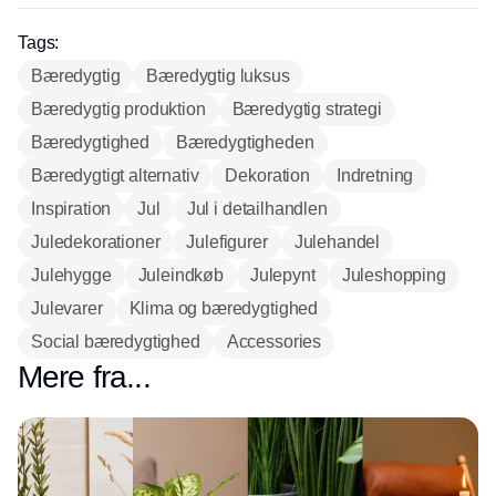
Tags:
Bæredygtig
Bæredygtig luksus
Bæredygtig produktion
Bæredygtig strategi
Bæredygtighed
Bæredygtigheden
Bæredygtigt alternativ
Dekoration
Indretning
Inspiration
Jul
Jul i detailhandlen
Juledekorationer
Julefigurer
Julehandel
Julehygge
Juleindkøb
Julepynt
Juleshopping
Julevarer
Klima og bæredygtighed
Social bæredygtighed
Accessories
Mere fra...