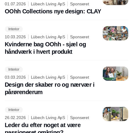
01.07.2026
Lübech Living ApS
Sponseret
OOhh Collections nye design: CLAY
Interior
10.03.2026
Lübech Living ApS
Sponseret
Kvinderne bag OOhh - sjæl og
håndværk i hvert produkt
Interior
03.03.2026
Lübech Living ApS
Sponseret
Design der skaber ro og nærvær i
pårørenderum
Interior
26.02.2026
Lübech Living ApS
Sponseret
Leder du efter noget at være
passioneret omkring?