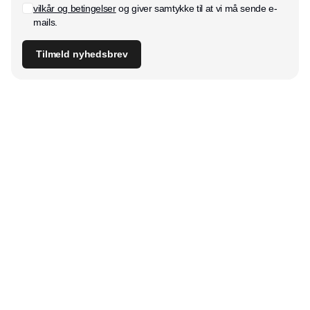
vilkår og betingelser
og giver samtykke til at vi må sende e-
mails.
Tilmeld nyhedsbrev
Udgiver
Horisont Gruppen a/s
Strandlodsvej 44
2300 København S
Telefon:
53506060
www.horisontgruppen.dk
Indhold
Bloom
Kitchen
Nyhedsbrev