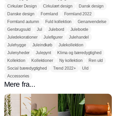
Cirkulær Design
Cirkulært design
Dansk design
Danske design
Formland
Formland 2022
Formland autumn
Fuld kollektion
Genanvendelse
Genbrugsuld
Jul
Julebord
Juleborde
Juledekorationer
Julefigurer
Julehandel
Julehygge
Juleindkøb
Julekollektion
Julenyheder
Julepynt
Klima og bæredygtighed
Kollektion
Kollektioner
Ny kollektion
Ren uld
Social bæredygtighed
Trend 2022+
Uld
Accessories
Mere fra...