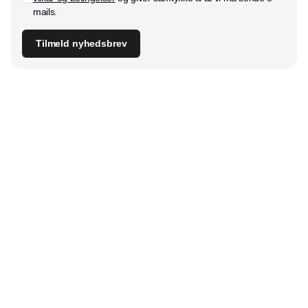
mails.
Tilmeld nyhedsbrev
Udgiver
Horisont Gruppen a/s
Strandlodsvej 44
2300 København S
Telefon:
53506060
www.horisontgruppen.dk
Indhold
Bloom
Kitchen
Nyhedsbrev
Business
Events