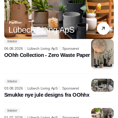
Partner
Lübech Living ApS
Interior
06.08.2026
Lübech Living ApS
Sponseret
OOhh Collection - Zero Waste Paper
Interior
03.08.2026
Lübech Living ApS
Sponseret
Smukke nye jule designs fra OOhhx
Interior
01.07.2026
Lübech Living ApS
Sponseret