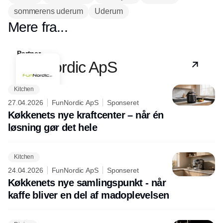
sommerens uderum
fleksible udekøkkener og kurateret
Uderum
design til materialer, farver og
Mere fra...
stemninger, der gør haven, terrassen
eller altanen til et fuldgyldigt livsrum.
Partner
FunNordic ApS
Kitchen
27.04.2026
FunNordic ApS
Sponseret
Køkkenets nye kraftcenter – når én
løsning gør det hele
Kitchen
24.04.2026
FunNordic ApS
Sponseret
Køkkenets nye samlingspunkt - når
kaffe bliver en del af madoplevelsen