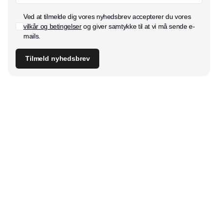
Ved at tilmelde dig vores nyhedsbrev accepterer du vores
vilkår og betingelser
og giver samtykke til at vi må sende e-
mails.
Tilmeld nyhedsbrev
Udgiver
Horisont Gruppen a/s
Strandlodsvej 44
2300 København S
Telefon:
53506060
www.horisontgruppen.dk