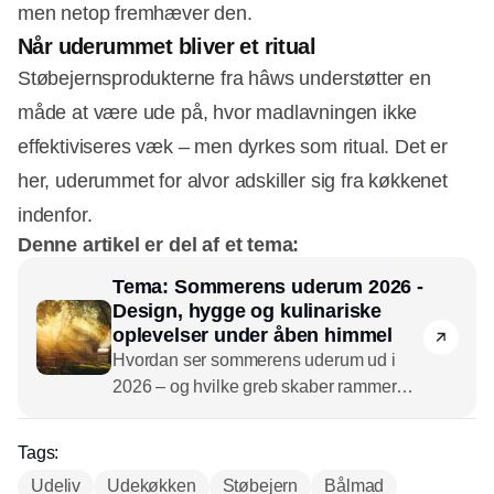
men netop fremhæver den.
Når uderummet bliver et ritual
Støbejernsprodukterne fra hâws understøtter en
måde at være ude på, hvor madlavningen ikke
effektiviseres væk – men dyrkes som ritual. Det er
her, uderummet for alvor adskiller sig fra køkkenet
indenfor.
Denne artikel er del af et tema:
Tema: Sommerens uderum 2026 -
Design, hygge og kulinariske
oplevelser under åben himmel
Hvordan ser sommerens uderum ud i
2026 – og hvilke greb skaber rammerne
for både samvær, komfort og smagfulde
oplevelser under åben himmel? I dette
Tags:
tema dykker vi ned i sæsonens centrale
Udeliv
Udekøkken
Støbejern
Bålmad
tendenser og guider dig gennem alt fra