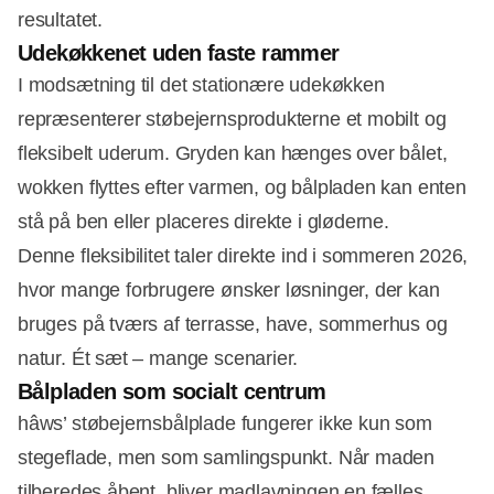
resultatet.
Udekøkkenet uden faste rammer
I modsætning til det stationære udekøkken
repræsenterer støbejernsprodukterne et mobilt og
fleksibelt uderum. Gryden kan hænges over bålet,
wokken flyttes efter varmen, og bålpladen kan enten
stå på ben eller placeres direkte i gløderne.
Denne fleksibilitet taler direkte ind i sommeren 2026,
hvor mange forbrugere ønsker løsninger, der kan
bruges på tværs af terrasse, have, sommerhus og
natur. Ét sæt – mange scenarier.
Bålpladen som socialt centrum
hâws’ støbejernsbålplade fungerer ikke kun som
stegeflade, men som samlingspunkt. Når maden
tilberedes åbent, bliver madlavningen en fælles