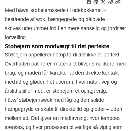
Med hâws’ støbejernsserie til udekøkkenet –
bestående af wok, hængegryde og bålplade –
skrives uderummet ind i en mere sanselig og jordnær
fortælling.
Støbejern som modvægt til det perfekte
Støbejern appellerer netop fordi det ikke er perfekt.
Overfladen patinerer, materialet bliver smukkere med
brug, og maden får karakter af den direkte kontakt
med ild og gløder. I et uderum, hvor natur, vejr og
årstid spiller med, er støbejern et oplagt valg.
hâws’ støbejernswok med låg og den solide
hængegryde er skabt til direkte ild og gløder – uden
mellemled. Det giver en madlavning, hvor tempoet
sænkes, og hvor processen bliver lige så vigtig som