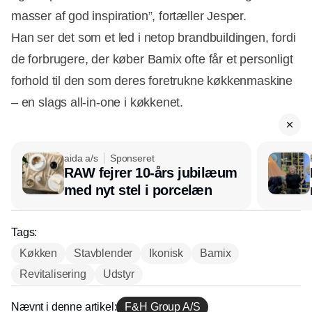
masser af god inspiration”, fortæller Jesper.
Han ser det som et led i netop brandbuildingen, fordi
de forbrugere, der køber Bamix ofte får et personligt
forhold til den som deres foretrukne køkkenmaskine
– en slags all-in-one i køkkenet.
aida a/s
Sponseret
RAW fejrer 10-års jubilæum
med nyt stel i porcelæn
Tags:
Køkken
Stavblender
Ikonisk
Bamix
Revitalisering
Udstyr
Nævnt i denne artikel:
F&H Group A/S