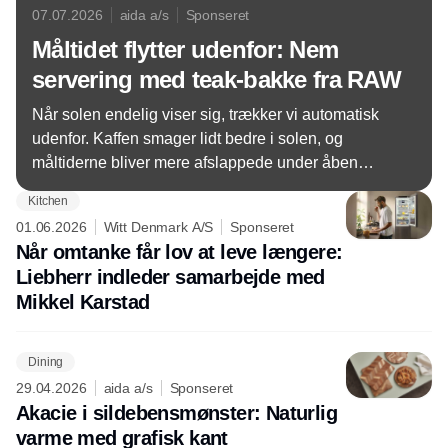
07.07.2026
aida a/s
Sponseret
Måltidet flytter udenfor: Nem
servering med teak-bakke fra RAW
Når solen endelig viser sig, trækker vi automatisk
udenfor. Kaffen smager lidt bedre i solen, og
måltiderne bliver mere afslappede under åben
himmel. Med den vendbare bakke fra RAW er det
Kitchen
nemt at tage service, mad og drikke med ud.
01.06.2026
Witt Denmark A/S
Sponseret
Når omtanke får lov at leve længere:
Liebherr indleder samarbejde med
Mikkel Karstad
Dining
29.04.2026
aida a/s
Sponseret
Akacie i sildebensmønster: Naturlig
varme med grafisk kant