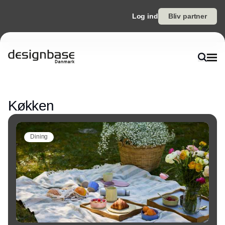
Log ind
Bliv partner
Annonce
Køkken
Dining