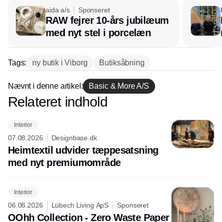
aida a/s
Sponseret
RAW fejrer 10-års jubilæum
med nyt stel i porcelæn
Tags:
ny butik i Viborg
Butiksåbning
Nævnt i denne artikel:
Basic & More A/S
Relateret indhold
Annonce
Interior
07.08.2026
Designbase.dk
Heimtextil udvider tæppesatsning
med nyt premiumområde
Interior
06.08.2026
Lübech Living ApS
Sponseret
OOhh Collection - Zero Waste Paper