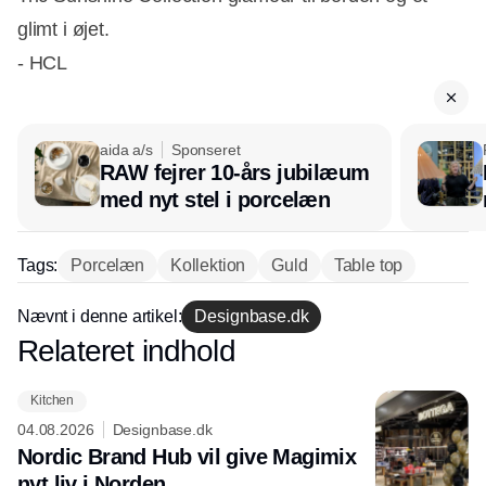
glimt i øjet.
- HCL
aida a/s
Sponseret
RAW fejrer 10-års jubilæum
med nyt stel i porcelæn
Tags:
Porcelæn
Kollektion
Guld
Table top
Nævnt i denne artikel:
Designbase.dk
Relateret indhold
Annonce
Kitchen
04.08.2026
Designbase.dk
Nordic Brand Hub vil give Magimix
nyt liv i Norden