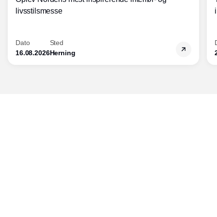
livsstilsmesse
Dato
Sted
16.08.2026
Herning
Udgiver
Horisont Gruppen a/s
Strandlodsvej 44
2300 København S
Telefon:
53506060
www.horisontgruppen.dk