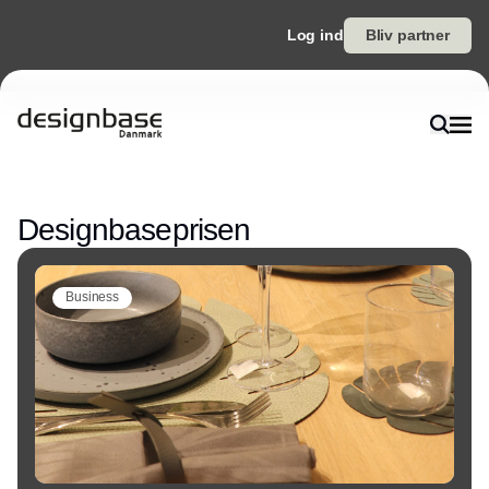
Log ind
Bliv partner
Annonce
Designbaseprisen
Business