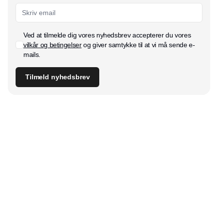
Ved at tilmelde dig vores nyhedsbrev accepterer du vores
vilkår og betingelser
og giver samtykke til at vi må sende e-
mails.
Tilmeld nyhedsbrev
Udgiver
Horisont Gruppen a/s
Strandlodsvej 44
2300 København S
Telefon:
53506060
www.horisontgruppen.dk