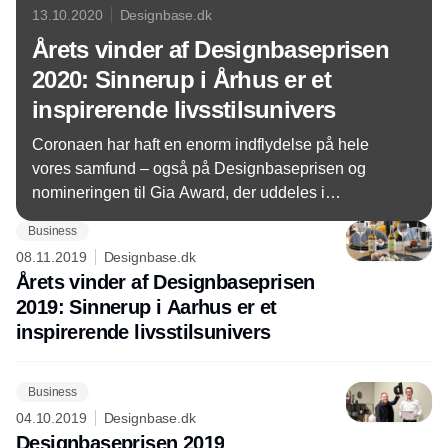
13.10.2020
Designbase.dk
Årets vinder af Designbaseprisen
2020: Sinnerup i Århus er et
inspirerende livsstilsunivers
Coronaen har haft en enorm indflydelse på hele
vores samfund – også på Designbaseprisen og
nomineringen til Gia Award, der uddeles i
forbindelse med The Inspired Home Show i
Business
Chicago.
08.11.2019
Designbase.dk
Årets vinder af Designbaseprisen
2019: Sinnerup i Aarhus er et
inspirerende livsstilsunivers
Business
04.10.2019
Designbase.dk
Designbaseprisen 2019