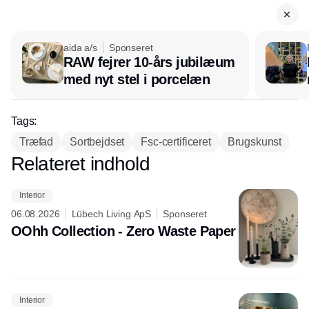
aida a/s
Sponseret
RAW fejrer 10-års jubilæum
med nyt stel i porcelæn
Tags:
Træfad
Sortbejdset
Fsc-certificeret
Brugskunst
Relateret indhold
Annonce
Interior
06.08.2026
Lübech Living ApS
Sponseret
OOhh Collection - Zero Waste Paper
Interior