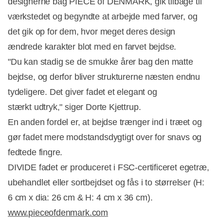
designerne bag PIECE of DENMARK, gik tilbage til
værkstedet og begyndte at arbejde med farver, og
det gik op for dem, hvor meget deres design
ændrede karakter blot med en farvet bejdse.
"Du kan stadig se de smukke årer bag den matte
bejdse, og derfor bliver strukturerne næsten endnu
tydeligere. Det giver fadet et elegant og
Annonce
stærkt udtryk," siger Dorte Kjettrup.
En anden fordel er, at bejdse trænger ind i træet og
gør fadet mere modstandsdygtigt over for snavs og
fedtede fingre.
DIVIDE fadet er produceret i FSC-certificeret egetræ,
ubehandlet eller sortbejdset og fås i to størrelser (H:
6 cm x dia: 26 cm & H: 4 cm x 36 cm).
www.pieceofdenmark.com