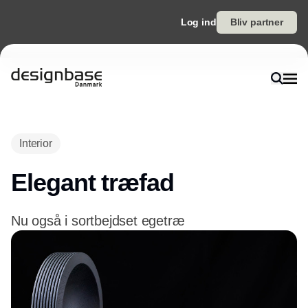
Log ind
Bliv partner
Annonce
Interior
Elegant træfad
Nu også i sortbejdset egetræ