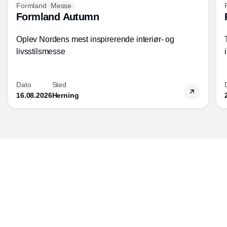
Formland
Messe
Formland Autumn
Oplev Nordens mest inspirerende interiør- og
livsstilsmesse
Dato
Sted
16.08.2026
Herning
Udgiver
Horisont Gruppen a/s
Strandlodsvej 44