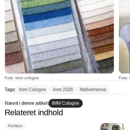
Foto: imm cologne
Foto:
Tags:
Imm Cologne
imm 2026
Møbelmesse
Nævnt i denne artikel:
IMM Cologne
Relateret indhold
Annonce
Furniture