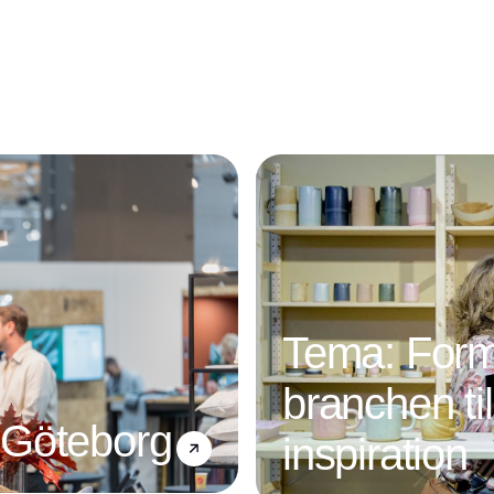
eksklusive espressomaskine i kompakt
design, spækket med lækre og velkendte
features
Tema: Form
branchen ti
 Göteborg
inspiration