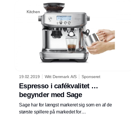
Kitchen
19.02.2019
Witt Denmark A/S
Sponseret
Espresso i cafékvalitet …
begynder med Sage
Sage har for længst markeret sig som en af de
største spillere på markedet for
kvalitetsespressomaskiner. For de går aldrig
på kompromis med de vigtigste