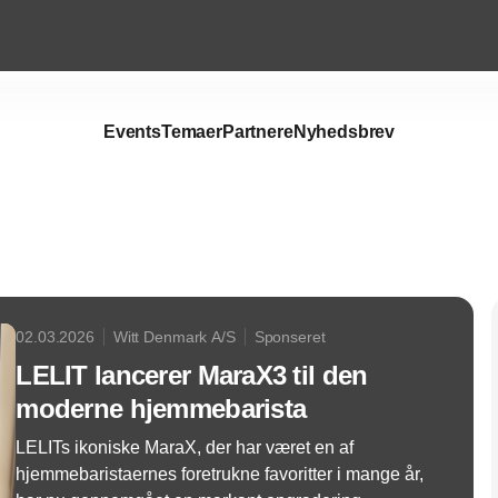
Events
Temaer
Partnere
Nyhedsbrev
Annonce
02.03.2026
Witt Denmark A/S
Sponseret
LELIT lancerer MaraX3 til den
moderne hjemmebarista
LELITs ikoniske MaraX, der har været en af
hjemmebaristaernes foretrukne favoritter i mange år,