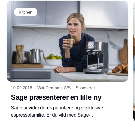
Annonce
Kitchen
10.09.2018
Witt Denmark A/S
Sponseret
Sage præsenterer en lille ny
Sage udvider deres populære og eksklusive
espressofamilie. Er du vild med Sage-
maskinernes høje kvalitet og lækre design (og
hvem er ikke det?), vil du elske denne lille,