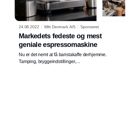
24.08.2022
Witt Denmark A/S
Sponseret
Markedets fedeste og mest
geniale espressomaskine
Nu er det nemt at få baristakaffe derhjemme.
Tamping, bryggeindstillinger,
doseringsmængde… Synes du,
espressobrygning er en kompliceret affære?
Så er denne nyhed fra Sage lige noget for dig.
Vejen fra bønne til kop har aldrig været
nemmere.