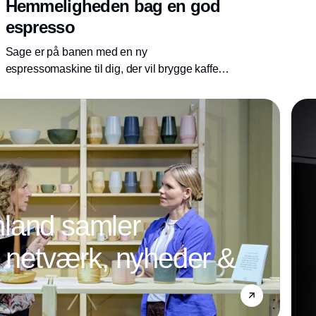
Hemmeligheden bag en god
espresso
Sage er på banen med en ny
espressomaskine til dig, der vil brygge kaffe
på baristaniveau derhjemme.
land samler
l netværk, nyheder &