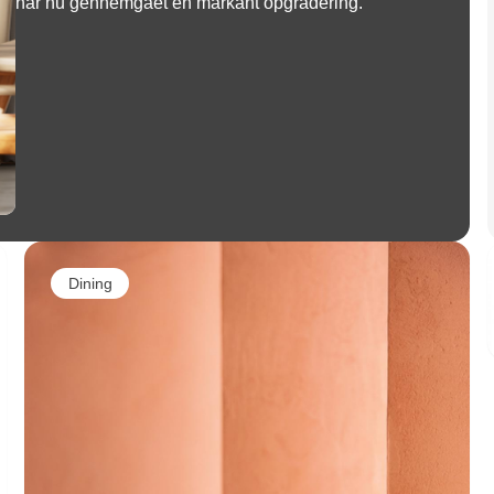
har nu gennemgået en markant opgradering.
Dining