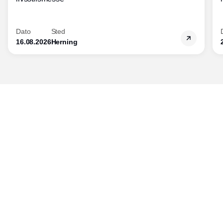
Dato
Sted
16.08.2026
Herning
Udgiver
Horisont Gruppen a/s
Strandlodsvej 44
2300 København S
Telefon:
53506060
www.horisontgruppen.dk