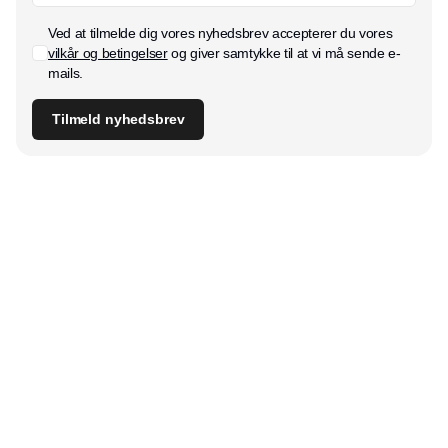
Ved at tilmelde dig vores nyhedsbrev accepterer du vores
vilkår og betingelser
og giver samtykke til at vi må sende e-
mails.
Tilmeld nyhedsbrev
Udgiver
Horisont Gruppen a/s
Strandlodsvej 44
2300 København S
Telefon:
53506060
www.horisontgruppen.dk