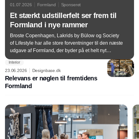
01.07.2026
Formland
Sponseret
Et stærkt udstillerfelt ser frem til
Formland i nye rammer
Broste Copenhagen, Lakrids by Bülow og Society
of Lifestyle har alle store forventninger til den næste
udgave af Formland, der byder på et helt nyt
haldesign. Formland Autumn finder sted i MCH
Interior
Messecenter Herning 16.-18. august 2026.
23.06.2026
Designbase.dk
Relevans er nøglen til fremtidens
Formland
Annonce