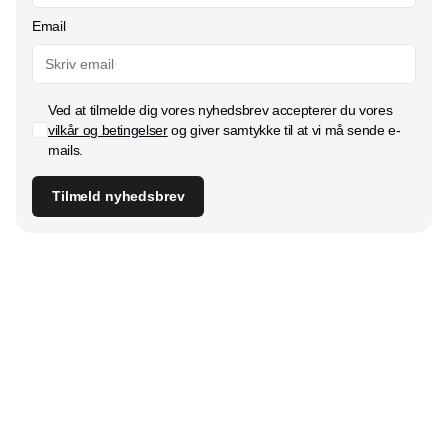
Email
Ved at tilmelde dig vores nyhedsbrev accepterer du vores
vilkår og betingelser
og giver samtykke til at vi må sende e-
mails.
Tilmeld nyhedsbrev
Udgiver
Horisont Gruppen a/s
Strandlodsvej 44
2300 København S