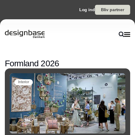
Log ind
Bliv partner
Annonce
Formland 2026
Interior