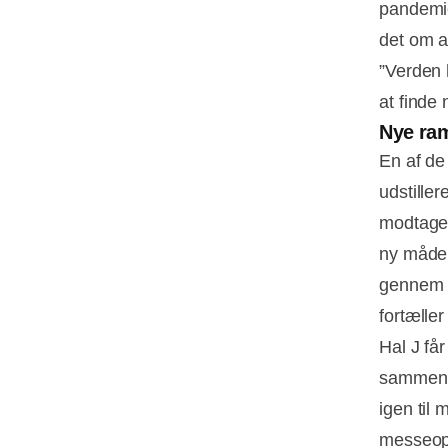
pandemie
det om at
”Verden h
at finde
Nye ram
En af de
udstiller
modtagel
ny måde.
gennem h
fortælle
Hal J får
sammenhæ
igen til
messeop