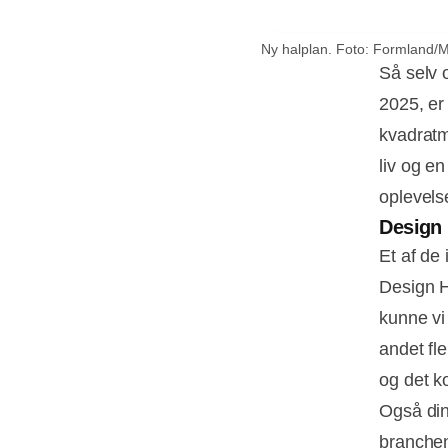
Ny halplan. Foto: Formland
Så selv 
2025, er
kvadratm
liv og en
oplevels
Design 
Et af de 
Design H
kunne vi
andet fle
og det k
Også din
branchen