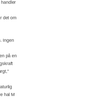
, handler
er det om
. Ingen
men på en
gskraft
rgt,"
aturlig
re hal M