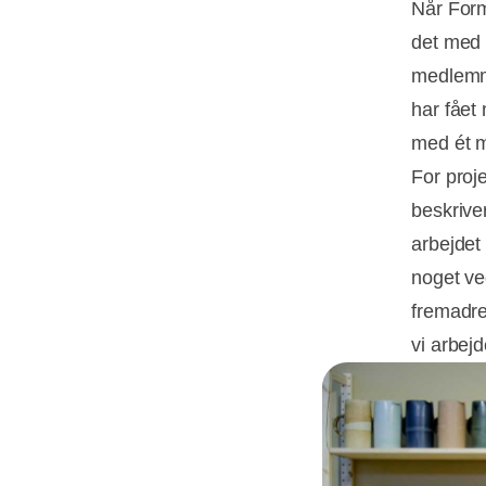
Når Form
det med 
medlemme
har fået
med ét m
For proj
beskrive
arbejdet
noget ve
fremadre
vi arbej