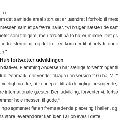
/MCH
om det samlede areal stort set er uændret i forhold til mes
 messen samlet på færre haller. "Vi bruger næsten de s
eter som tidligere, men fordelt på to haller mindre. Det g
 bedre stemning, og det tror jeg kommer til at betyde noge
en."
Hub fortsætter udviklingen
initiativer, Flemming Andersen har særlige forventninger til
ub Denmark, der vender tilbage i en version 2.0 i hal M. "
 tydeligt mærke, at konceptet tiltrak de rigtige besøgende,
re internationale gæster. Den udvikling, forventer vi, fortsæt
ommer hele messen til gode."
ing-segmentet får en fremtrædende placering i hallen, og 
s store leverandører kan igen i år opleves i dette