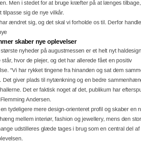
n. Men i stedet for at bruge kræfter på at længes tilbage
 tilpasse sig de nye vilkår.
ar ændret sig, og det skal vi forholde os til. Derfor handl
 nye
mer skaber nye oplevelser
 største nyheder på augustmessen er et helt nyt haldesign
e står, hvor de plejer, og det har allerede fået en positiv
se. "Vi har rykket tingene fra hinanden og sat dem sam
 Det giver plads til nytænkning og en bedre sammenhæn
allerne. Det er faktisk noget af det, publikum har efterspu
r Flemming Andersen.
 en tydeligere mere design-orienteret profil og skaber en n
ng mellem interiør, fashion og jewellery, mens den sto
 mange udstilleres glæde tages i brug som en central del af
levelsen.