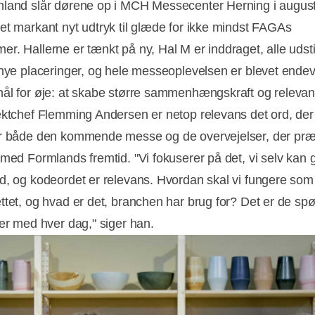
land slår dørene op i MCH Messecenter Herning i august,
et markant nyt udtryk til glæde for ikke mindst FAGAs
r. Hallerne er tænkt på ny, Hal M er inddraget, alle udsti
 nye placeringer, og hele messeoplevelsen er blevet ende
ål for øje: at skabe større sammenhængskraft og relevan
ektchef Flemming Andersen er netop relevans det ord, der
r både den kommende messe og de overvejelser, der pr
 med Formlands fremtid. "Vi fokuserer på det, vi selv kan 
d, og kodeordet er relevans. Hvordan skal vi fungere som
ttet, og hvad er det, branchen har brug for? Det er de sp
der med hver dag," siger han.
Annonce