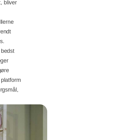
 bliver
llerne
vendt
s.
 bedst
æger
gøre
 platform
ørgsmål,