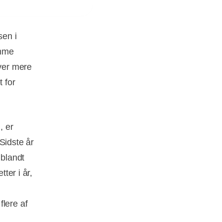
sen i
amme
iver mere
t for
, er
Sidste år
 blandt
ter i år,
flere af