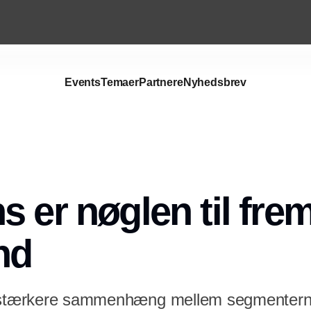
Events
Temaer
Partnere
Nyhedsbrev
Annonce
s er nøglen til fre
nd
, stærkere sammenhæng mellem segmentern