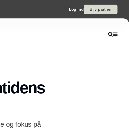
Log ind
Bliv partner
mtidens
e og fokus på