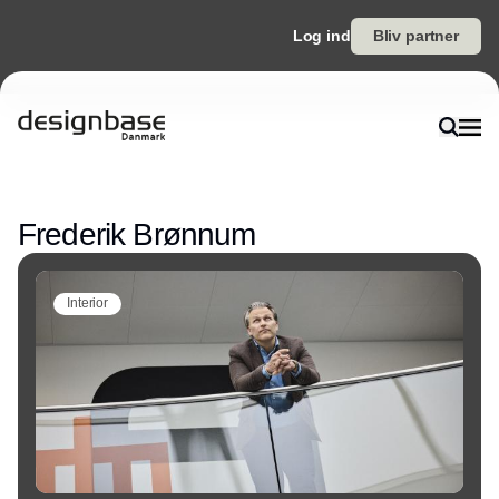
Log ind
Bliv partner
Annonce
Frederik Brønnum
Interior