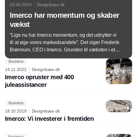
23.04.2024
Designbase.dk
Imerco har momentum og skaber
vækst
”Lige nu har Imerco momentum, og det udnytter vi
til at øge vores markedsandele”. Det siger Frederik
Brønnum, CEO i Imerco. Grunden til væksten i et
ellers stagnerende marked, mener han hænger
Business
klart sammen med Imercos omnichannelstrategi, og
14.11.2022
Designbase.dk
de mange investeringer, man har gjort i netop
Imerco opruster med 400
samspillet mellem de fysiske butikker og
juleassistancer
onlinehandlen.
Business
18.10.2019
Designbase.dk
Imerco: Vi investerer i fremtiden
Business