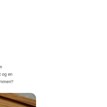
en
t og en
 sammen?