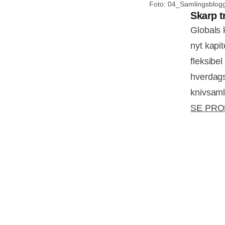
Foto: 04_Samlingsblog
Skarp t
Globals k
nyt kapit
fleksibel
hverdags
knivsaml
SE PR