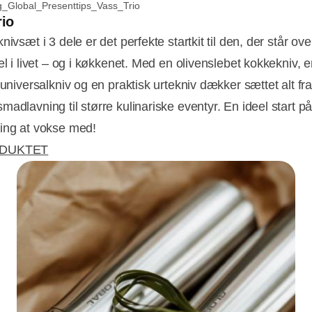
g_Global_Presenttips_Vass_Trio
rio
nivsæt i 3 dele er det perfekte startkit til den, der står over
el i livet – og i køkkenet. Med en olivenslebet kokkekniv, 
 universalkniv og en praktisk urtekniv dækker sættet alt fr
madlavning til større kulinariske eventyr. En ideel start p
ing at vokse med!
ODUKTET