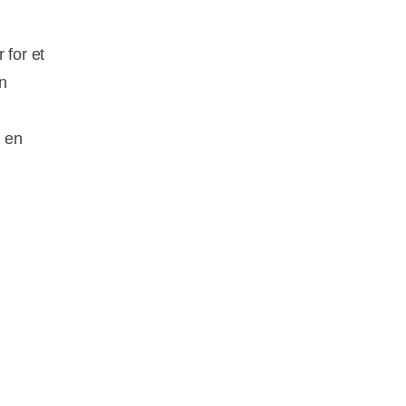
 for et
en
a
å en