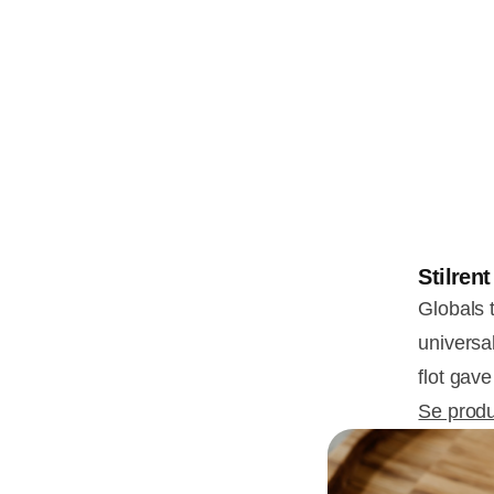
Stilren
Globals 
universa
flot gav
Se produ