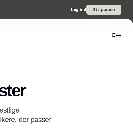
Log ind
Bliv partner
ster
stlige
ikere, der passer