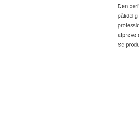
Den perf
pålideli
professio
afprøve 
Se produ