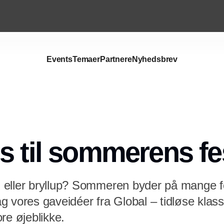
Events
Temaer
Partnere
Nyhedsbrev
s til sommerens fe
eller bryllup? Sommeren byder på mange fe
 vores gaveidéer fra Global – tidløse klass
tore øjeblikke.