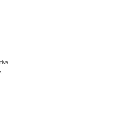
tive
e.