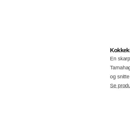
Kokkek
En skarp
Tamahaga
og snitte
Se produ