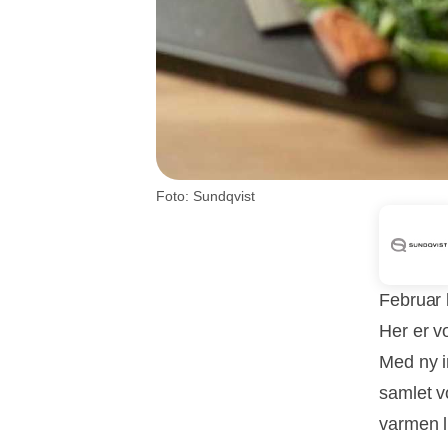
Foto: Sundqvist
Februar 
Her er vo
Med ny in
samlet v
varmen l