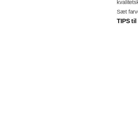
kvalitets
Sæt farv
TIPS ti