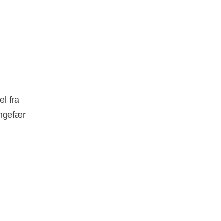
l fra
ingefær