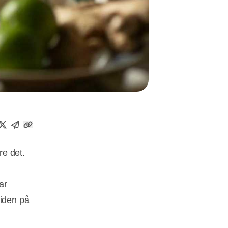
re det.
ar
tiden på