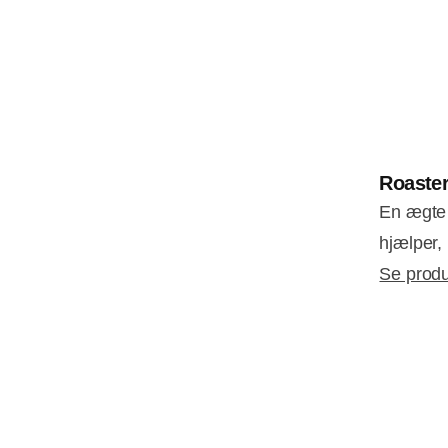
Roaste
En ægte 
hjælper, 
Se prod