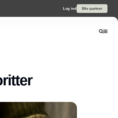
Log ind
Bliv partner
itter