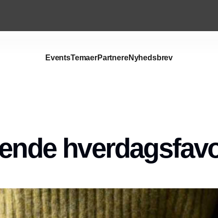
Events
Temaer
Partnere
Nyhedsbrev
rende hverdagsfavor