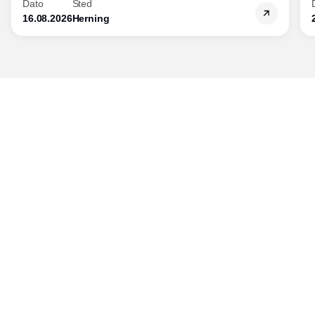
Dato
Sted
16.08.2026
Herning
Udgiver
Horisont Gruppen a/s
Strandlodsvej 44
2300 København S
Telefon:
53506060
www.horisontgruppen.dk
Indhold
Bloom
Kitchen
Nyhedsbrev