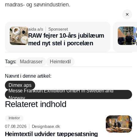
madras- og søvnindustrien.
aida a/s
Sponseret
RAW fejrer 10-års jubilæum
med nyt stel i porcelæn
Tags:
Madrasser
Heimtextil
Nævnt i denne artikel:
Dimex aps
Messe Frankfurt Exhibition GmbH in Sweden and
Norway
Relateret indhold
Annonce
Interior
07.08.2026
Designbase.dk
Heimtextil udvider tæppesatsning