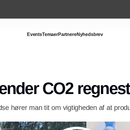
Events
Temaer
Partnere
Nyhedsbrev
ender CO2 regnest
dse hører man tit om vigtigheden af at prod