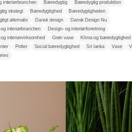
g interiørbranchen
Bæredygtig
Bæredygtig produktion
tig strategi
Bæredygtighed
Bæredygtigheden
igt alternativ
Dansk design
Dansk Design Nu
 og interiørbranchen
Design- og interiørforretning
 og interiørvirksomhed
Grøn vase
Klima og bæredygtighed
nter
Potter
Social bæredygtighed
Sri lanka
Vase
V
ries