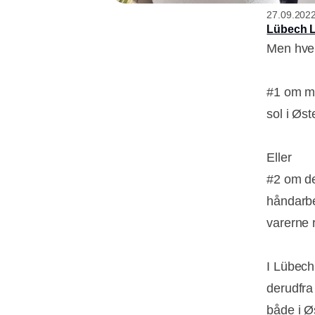
27.09.202
Lübech L
Men hvem
#1 om ma
sol i Øst
Eller
#2 om de
håndarbe
varerne 
I Lübech
derudfra
både i Ø