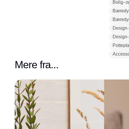
Bolig- o
Bæredyg
Bæredygt
Design-
Design-
Pottepla
Accesso
Mere fra...