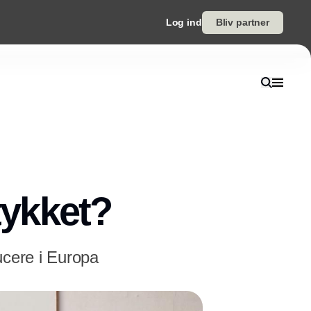
Log ind
Bliv partner
ykket?
ucere i Europa