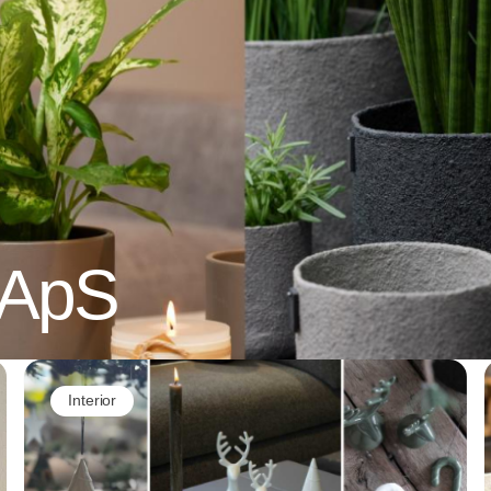
 ApS
Interior