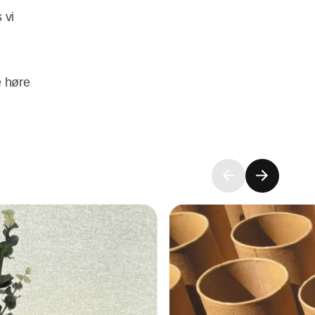
 vi
e høre