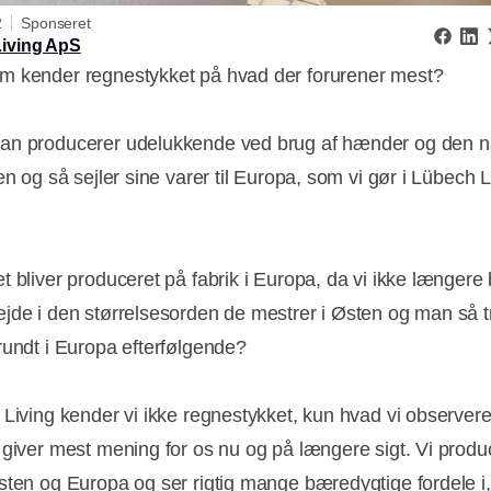
2
Sponseret
iving ApS
 kender regnestykket på hvad der forurener mest?
n producerer udelukkende ved brug af hænder og den na
en og så sejler sine varer til Europa, som vi gør i Lübech 
t bliver produceret på fabrik i Europa, da vi ikke længere
jde i den størrelsesorden de mestrer i Østen og man så t
rundt i Europa efterfølgende?
 Living kender vi ikke regnestykket, kun hvad vi observere
 giver mest mening for os nu og på længere sigt. Vi produ
sten og Europa og ser rigtig mange bæredygtige fordele i,