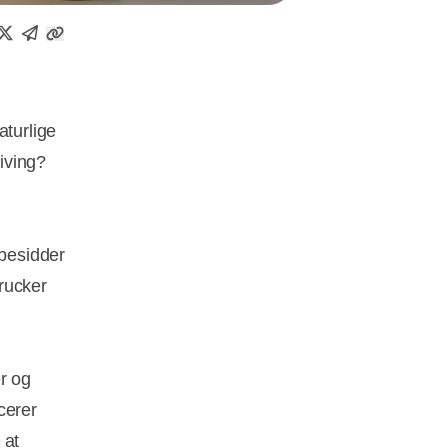
turlige
Living?
 besidder
rucker
r og
cerer
 at