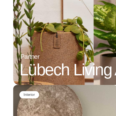
Partner
Lübech Living
Interior