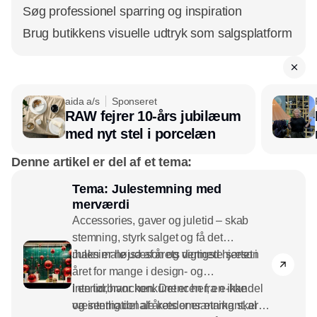
Søg professionel sparring og inspiration
Brug butikkens visuelle udtryk som salgsplatform
aida a/s
Sponseret
RAW fejrer 10-års jubilæum
med nyt stel i porcelæn
Denne artikel er del af et tema:
Tema: Julestemning med
merværdi
Accessories, gaver og juletid – skab
stemning, styrk salget og få det
maksimale ud af årets vigtigste sæson
Julen er højsæson og dermed hjertet i
året for mange i design- og
interiørbranchen. Det er her, en ikke
I en tid, hvor konkurrencen fra e-handel
væsentlig del af årets omsætning skal
og internationale kæder er markant, er