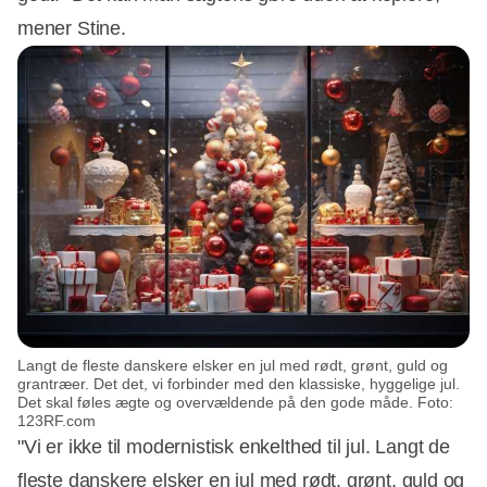
mener Stine.
Langt de fleste danskere elsker en jul med rødt, grønt, guld og
grantræer. Det det, vi forbinder med den klassiske, hyggelige jul.
Det skal føles ægte og overvældende på den gode måde. Foto:
123RF.com
"Vi er ikke til modernistisk enkelthed til jul. Langt de
fleste danskere elsker en jul med rødt, grønt, guld og