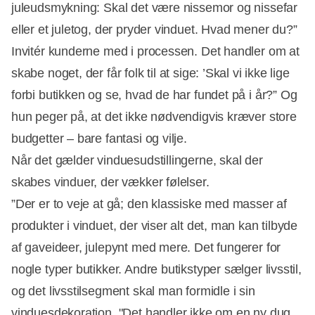
juleudsmykning: Skal det være nissemor og nissefar
eller et juletog, der pryder vinduet. Hvad mener du?”
Invitér kunderne med i processen. Det handler om at
skabe noget, der får folk til at sige: ’Skal vi ikke lige
forbi butikken og se, hvad de har fundet på i år?” Og
hun peger på, at det ikke nødvendigvis kræver store
budgetter – bare fantasi og vilje.
Når det gælder vinduesudstillingerne, skal der
skabes vinduer, der vækker følelser.
”Der er to veje at gå; den klassiske med masser af
produkter i vinduet, der viser alt det, man kan tilbyde
af gaveideer, julepynt med mere. Det fungerer for
nogle typer butikker. Andre butikstyper sælger livsstil,
og det livsstilsegment skal man formidle i sin
vinduesdekoration. "Det handler ikke om en ny dug