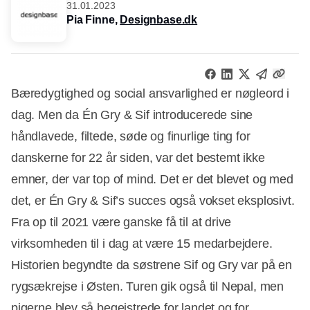
31.01.2023
Pia Finne,
Designbase.dk
Bæredygtighed og social ansvarlighed er nøgleord i
dag. Men da Én Gry & Sif introducerede sine
håndlavede, filtede, søde og finurlige ting for
danskerne for 22 år siden, var det bestemt ikke
emner, der var top of mind. Det er det blevet og med
det, er Én Gry & Sif’s succes også vokset eksplosivt.
Fra op til 2021 være ganske få til at drive
virksomheden til i dag at være 15 medarbejdere.
Historien begyndte da søstrene Sif og Gry var på en
rygsækrejse i Østen. Turen gik også til Nepal, men
pigerne blev så begejstrede for landet og for