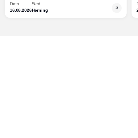
Dato
Sted
16.08.2026
Herning
Udgiver
Horisont Gruppen a/s
Strandlodsvej 44
2300 København S
Telefon:
53506060
www.horisontgruppen.dk
Indhold
Bloom
Kitchen
Nyhedsbrev