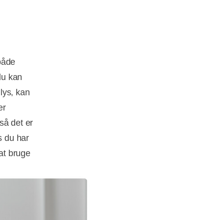
både
du kan
 lys, kan
er
 så det er
s du har
 at bruge