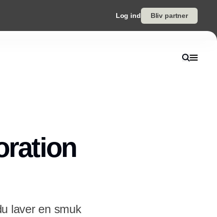
Log ind
Bliv partner
oration
 du laver en smuk