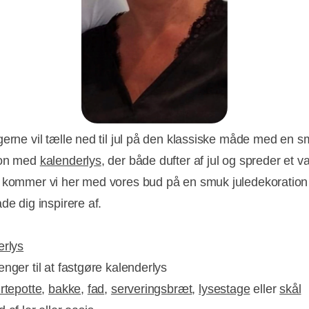
gerne vil tælle ned til jul på den klassiske måde med en 
ion med
kalenderlys
, der både dufter af jul og spreder et v
 kommer vi her med vores bud på en smuk juledekoration
de dig inspirere af.
erlys
nger til at fastgøre kalenderlys
rtepotte
,
bakke
,
fad
,
serveringsbræt
,
lysestage
eller
skål