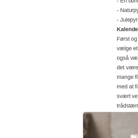
- En bund
- Naturp
- Julepy
Kalende
Først og
vælge et
også væl
det være
mange flo
med at f
svært ved
trådstæn