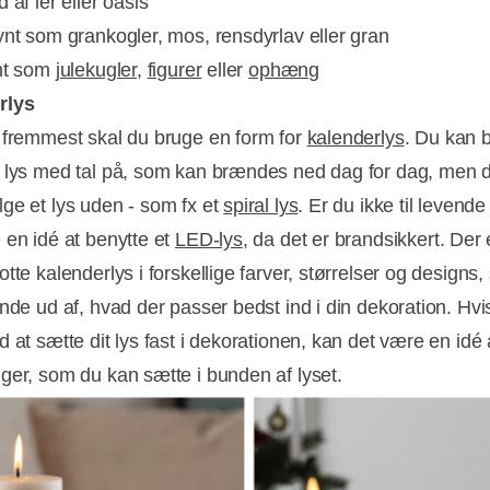
 af ler eller oasis
ynt som grankogler, mos, rensdyrlav eller gran
nt som
julekugler
,
figurer
eller
ophæng
rlys
 fremmest skal du bruge en form for
kalenderlys
. Du kan 
 lys med tal på, som kan brændes ned dag for dag, men 
ge et lys uden - som fx et
spiral lys
. Er du ikke til levende
 en idé at benytte et
LED-lys
, da det er brandsikkert. Der 
tte kalenderlys i forskellige farver, størrelser og designs,
inde ud af, hvad der passer bedst ind i din dekoration. Hvi
 at sætte dit lys fast i dekorationen, kan det være en idé
ger, som du kan sætte i bunden af lyset.