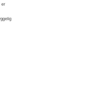
 er
yggelig