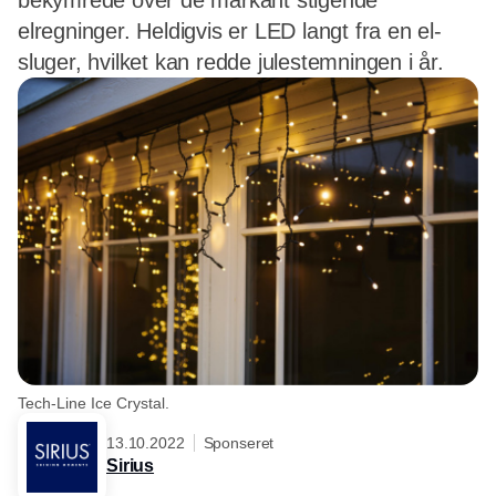
bekymrede over de markant stigende
elregninger. Heldigvis er LED langt fra en el-
sluger, hvilket kan redde julestemningen i år.
Tech-Line Ice Crystal.
13.10.2022
Sponseret
Sirius